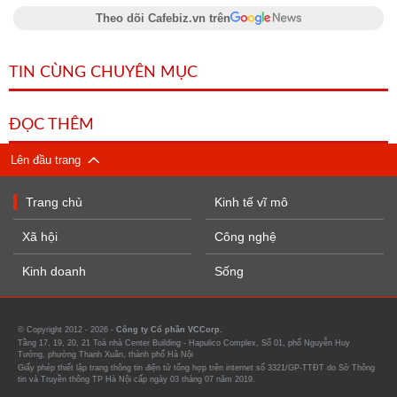
Theo dõi Cafebiz.vn trên
TIN CÙNG CHUYÊN MỤC
ĐỌC THÊM
Lên đầu trang
Trang chủ
Kinh tế vĩ mô
Xã hội
Công nghệ
Kinh doanh
Sống
© Copyright 2012 - 2026 -
Công ty Cổ phần VCCorp.
Tầng 17, 19, 20, 21 Toà nhà Center Building - Hapulico Complex, Số 01, phố Nguyễn Huy
Tưởng, phường Thanh Xuân, thành phố Hà Nội
Giấy phép thiết lập trang thông tin điện tử tổng hợp trên internet số 3321/GP-TTĐT do Sở Thông
tin và Truyền thông TP Hà Nội cấp ngày 03 tháng 07 năm 2019.