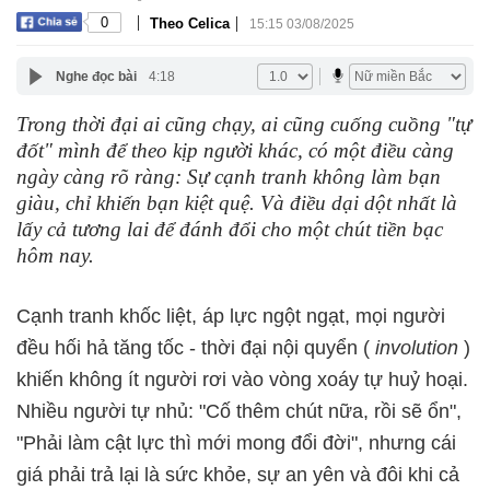
|
|
0
Theo Celica
15:15 03/08/2025
Nghe đọc bài
4:18
Trong thời đại ai cũng chạy, ai cũng cuống cuồng "tự
đốt" mình để theo kịp người khác, có một điều càng
ngày càng rõ ràng: Sự cạnh tranh không làm bạn
giàu, chỉ khiến bạn kiệt quệ. Và điều dại dột nhất là
lấy cả tương lai để đánh đổi cho một chút tiền bạc
hôm nay.
Cạnh tranh khốc liệt, áp lực ngột ngạt, mọi người
đều hối hả tăng tốc - thời đại nội quyển (
involution
)
khiến không ít người rơi vào vòng xoáy tự huỷ hoại.
Nhiều người tự nhủ: "Cố thêm chút nữa, rồi sẽ ổn",
"Phải làm cật lực thì mới mong đổi đời", nhưng cái
giá phải trả lại là sức khỏe, sự an yên và đôi khi cả