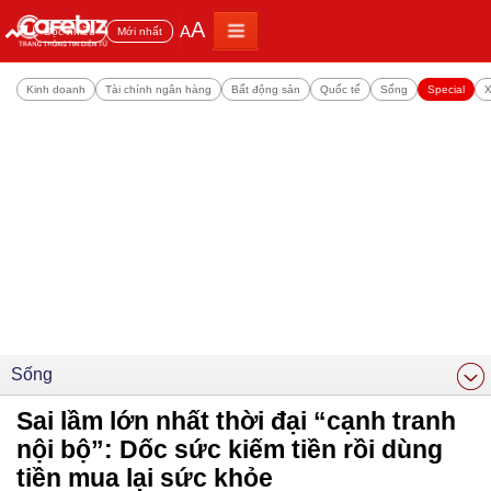
A
A
Đọc nhiều
Mới nhất
Kinh doanh
Tài chính ngân hàng
Bất động sản
Quốc tế
Sống
Special
X
Sống
Sai lầm lớn nhất thời đại “cạnh tranh
nội bộ”: Dốc sức kiếm tiền rồi dùng
tiền mua lại sức khỏe