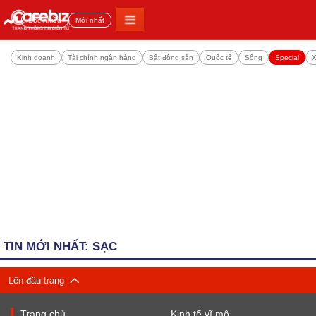
Đọc nhiều
Mới nhất
Kinh doanh
Tài chính ngân hàng
Bất động sản
Quốc tế
Sống
Special
X
TIN MỚI NHẤT: SẠC
Lên đầu trang
Trang chủ
Kinh tế vĩ mô