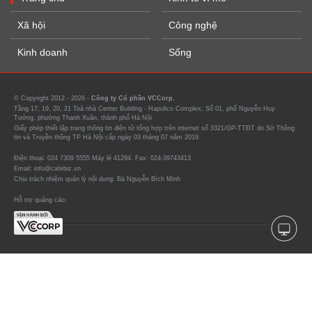
Xã hội
Công nghệ
Kinh doanh
Sống
© Copyright 2012 - 2026 -
Công ty Cổ phần VCCorp.
Tầng 17, 19, 20, 21 Toà nhà Center Building - Hapulico Complex, Số 01, phố Nguyễn Huy
Tưởng, phường Thanh Xuân, thành phố Hà Nội
Giấy phép thiết lập trang thông tin điện tử tổng hợp trên internet số 3321/GP-TTĐT do Sở Thông
tin và Truyền thông TP Hà Nội cấp ngày 03 tháng 07 năm 2019.
Điện thoại: 024 7309 5555 Máy lẻ 41294. Fax: 024-39743413
Email: info@cafebiz.vn
Chịu trách nhiệm quản lý nội dung: Bà Nguyễn Bích Minh
Hỗ trợ quảng cáo: