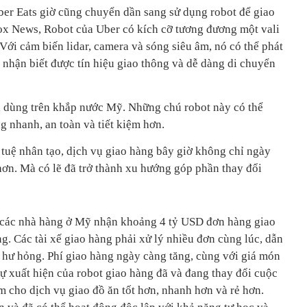
er Eats giờ cũng chuyển dần sang sử dụng robot để giao
ox News, Robot của Uber có kích cỡ tương đương một vali
 Với cảm biến lidar, camera và sóng siêu âm, nó có thể phát
 nhận biết được tín hiệu giao thông và dễ dàng di chuyển
i dùng trên khắp nước Mỹ. Những chú robot này có thể
g nhanh, an toàn và tiết kiệm hơn.
í tuệ nhân tạo, dịch vụ giao hàng bây giờ không chỉ ngày
hơn. Mà có lẽ đã trở thành xu hướng góp phần thay đổi
h các nhà hàng ở Mỹ nhận khoảng 4 tỷ USD đơn hàng giao
. Các tài xế giao hàng phải xử lý nhiều đơn cùng lúc, dẫn
y hư hỏng. Phí giao hàng ngày càng tăng, cùng với giá món
 sự xuất hiện của robot giao hàng đã và đang thay đổi cuộc
m cho dịch vụ giao đồ ăn tốt hơn, nhanh hơn và rẻ hơn.