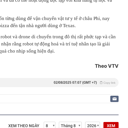
n và đã có thể hoạt động độc lập với khả năng tự học và
n từng dùng để vận chuyển vật tư y tế ở châu Phi, nay
pizza đến tận nhà người dùng ở Texas.
 robot và drone di chuyển trong đô thị rất phức tạp và cần
nhận rằng robot tự động hoá và trí tuệ nhân tạo là giải
quả cho nhịp sống hiện đại.
Theo VTV
02/08/2025 07:07 (GMT +7)
Copy link
XEM THEO NGÀY
XEM