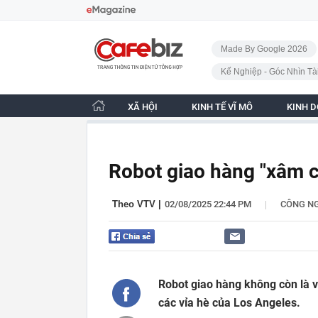
Bỏ qua điều hướng
CafeBiz - Trang chủ
Made By Google 2026
Kế Nghiệp - Góc Nhìn Tà
XÃ HỘI
KINH TẾ VĨ MÔ
KINH 
Robot giao hàng "xâm c
|
Theo VTV
|
02/08/2025 22:44 PM
CÔNG N
Robot giao hàng không còn là v
các vỉa hè của Los Angeles.