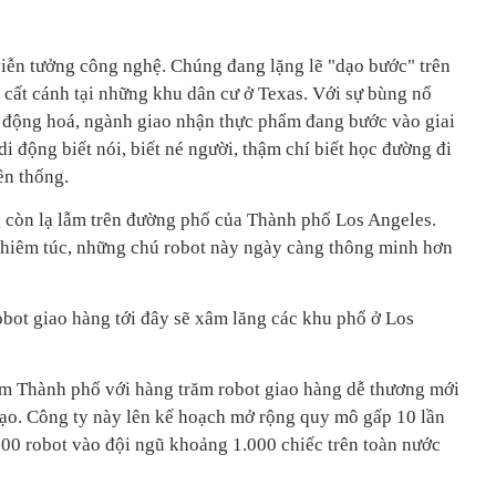
iễn tưởng công nghệ. Chúng đang lặng lẽ "dạo bước" trên
 cất cánh tại những khu dân cư ở Texas. Với sự bùng nổ
tự động hoá, ngành giao nhận thực phẩm đang bước vào giai
i động biết nói, biết né người, thậm chí biết học đường đi
ền thống.
 còn lạ lẫm trên đường phố của Thành phố Los Angeles.
ghiêm túc, những chú robot này ngày càng thông minh hơn
obot giao hàng tới đây sẽ xâm lăng các khu phố ở Los
m Thành phố với hàng trăm robot giao hàng dễ thương mới
 tạo. Công ty này lên kế hoạch mở rộng quy mô gấp 10 lần
000 robot vào đội ngũ khoảng 1.000 chiếc trên toàn nước