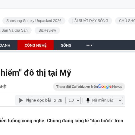
Samsung Galaxy Unpacked 2026
LÃI SUẤT DẬY SÓNG
CHỦ SHO
i Sản Và Gia Sản
BizReview
DOANH
CÔNG NGHỆ
SỐNG
hiếm" đô thị tại Mỹ
GHỆ
Theo dõi Cafebiz.vn trên
2:28
Nghe đọc bài
iễn tưởng công nghệ. Chúng đang lặng lẽ "dạo bước" trên