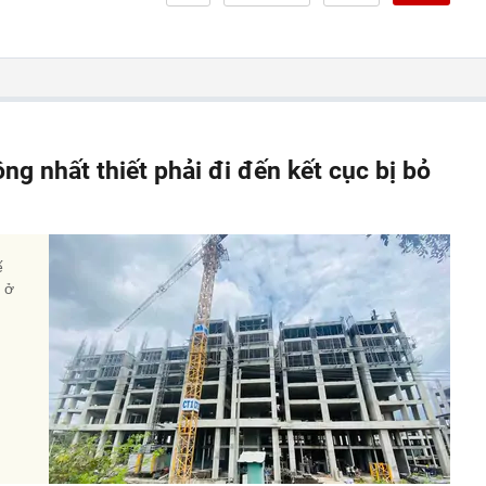
ông nhất thiết phải đi đến kết cục bị bỏ
ế
à ở