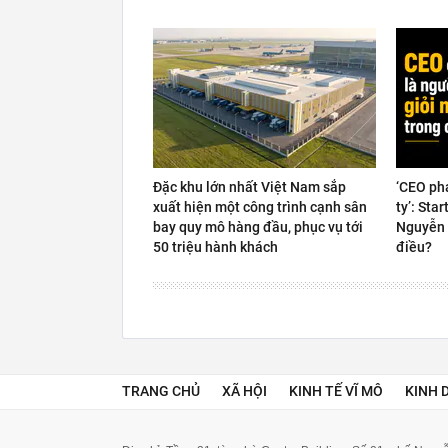
Đặc khu lớn nhất Việt Nam sắp
‘CEO ph
xuất hiện một công trình cạnh sân
ty’: Sta
bay quy mô hàng đầu, phục vụ tới
Nguyễn 
50 triệu hành khách
điều?
TRANG CHỦ
XÃ HỘI
KINH TẾ VĨ MÔ
KINH 