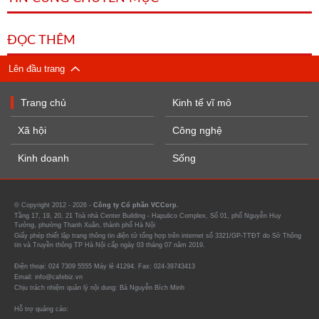
ĐỌC THÊM
Lên đầu trang
Trang chủ
Kinh tế vĩ mô
Xã hội
Công nghệ
Kinh doanh
Sống
© Copyright 2012 - 2026 -
Công ty Cổ phần VCCorp.
Tầng 17, 19, 20, 21 Toà nhà Center Building - Hapulico Complex, Số 01, phố Nguyễn Huy
Tưởng, phường Thanh Xuân, thành phố Hà Nội
Giấy phép thiết lập trang thông tin điện tử tổng hợp trên internet số 3321/GP-TTĐT do Sở Thông
tin và Truyền thông TP Hà Nội cấp ngày 03 tháng 07 năm 2019.
Điện thoại: 024 7309 5555 Máy lẻ 41294. Fax: 024-39743413
Email: info@cafebiz.vn
Chịu trách nhiệm quản lý nội dung: Bà Nguyễn Bích Minh
Hỗ trợ quảng cáo: