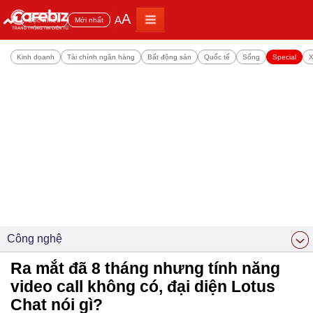
A
A
Đọc nhiều
Mới nhất
Kinh doanh
Tài chính ngân hàng
Bất động sản
Quốc tế
Sống
Special
X
Công nghệ
Ra mắt đã 8 tháng nhưng tính năng
video call không có, đại diện Lotus
Chat nói gì?