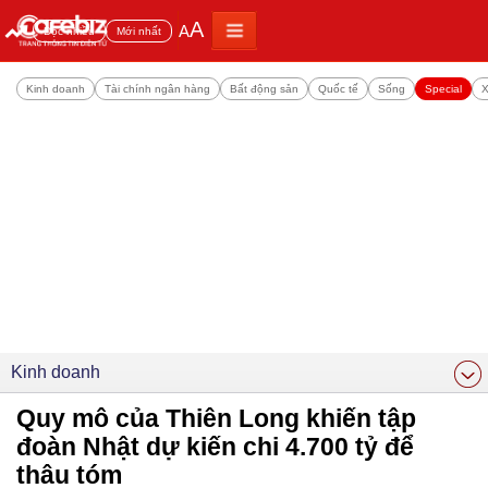
A
A
Đọc nhiều
Mới nhất
Kinh doanh
Tài chính ngân hàng
Bất động sản
Quốc tế
Sống
Special
X
Kinh doanh
Quy mô của Thiên Long khiến tập
đoàn Nhật dự kiến chi 4.700 tỷ để
thâu tóm