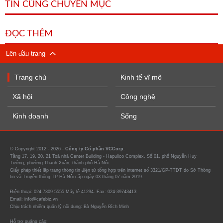
TIN CÙNG CHUYÊN MỤC
ĐỌC THÊM
Lên đầu trang
Trang chủ
Kinh tế vĩ mô
Xã hội
Công nghệ
Kinh doanh
Sống
© Copyright 2012 - 2026 -
Công ty Cổ phần VCCorp.
Tầng 17, 19, 20, 21 Toà nhà Center Building - Hapulico Complex, Số 01, phố Nguyễn Huy
Tưởng, phường Thanh Xuân, thành phố Hà Nội
Giấy phép thiết lập trang thông tin điện tử tổng hợp trên internet số 3321/GP-TTĐT do Sở Thông
tin và Truyền thông TP Hà Nội cấp ngày 03 tháng 07 năm 2019.
Điện thoại: 024 7309 5555 Máy lẻ 41294. Fax: 024-39743413
Email: info@cafebiz.vn
Chịu trách nhiệm quản lý nội dung: Bà Nguyễn Bích Minh
Hỗ trợ quảng cáo: