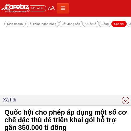
A
A
Đọc nhiều
Mới nhất
Kinh doanh
Tài chính ngân hàng
Bất động sản
Quốc tế
Sống
Special
X
Xã hội
Quốc hội cho phép áp dụng một số cơ
chế đặc thù để triển khai gói hỗ trợ
gần 350.000 tỉ đồng