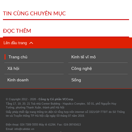
TIN CÙNG CHUYÊN MỤC
ĐỌC THÊM
Lên đầu trang
Trang chủ
Kinh tế vĩ mô
Xã hội
Công nghệ
Kinh doanh
Sống
© Copyright 2012 - 2026 -
Công ty Cổ phần VCCorp.
Tầng 17, 19, 20, 21 Toà nhà Center Building - Hapulico Complex, Số 01, phố Nguyễn Huy
Tưởng, phường Thanh Xuân, thành phố Hà Nội
Giấy phép thiết lập trang thông tin điện tử tổng hợp trên internet số 3321/GP-TTĐT do Sở Thông
tin và Truyền thông TP Hà Nội cấp ngày 03 tháng 07 năm 2019.
Điện thoại: 024 7309 5555 Máy lẻ 41294. Fax: 024-39743413
Email: info@cafebiz.vn