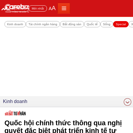
A
A
Đọc nhiều
Mới nhất
Kinh doanh
Tài chính ngân hàng
Bất động sản
Quốc tế
Sống
Special
X
Kinh doanh
Quốc hội chính thức thông qua nghị
quyết đặc biệt phát triển kinh tế tư