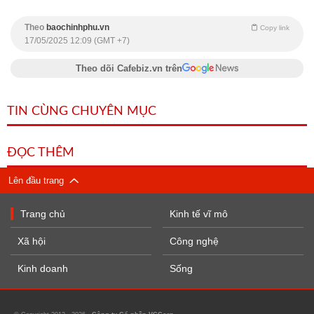
Theo
baochinhphu.vn
Copy link
17/05/2025 12:09 (GMT +7)
Theo dõi Cafebiz.vn trên
TIN CÙNG CHUYÊN MỤC
ĐỌC THÊM
Lên đầu trang
Trang chủ
Kinh tế vĩ mô
Xã hội
Công nghệ
Kinh doanh
Sống