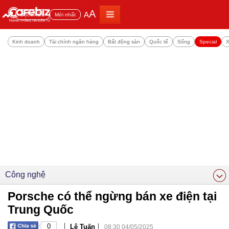
A
A
Đọc nhiều
Mới nhất
Kinh doanh
Tài chính ngân hàng
Bất động sản
Quốc tế
Sống
Special
X
Công nghệ
Porsche có thể ngừng bán xe điện tại
Trung Quốc
|
|
0
Lê Tuấn
08:30 04/05/2025