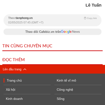
Lê Tuấn
Theo
tienphong.vn
Copy link
02/05/2025 07:45 (GMT +7)
Theo dõi Cafebiz.vn trên
TIN CÙNG CHUYÊN MỤC
ĐỌC THÊM
Lên đầu trang
Trang chủ
Kinh tế vĩ mô
Xã hội
Công nghệ
Kinh doanh
Sống