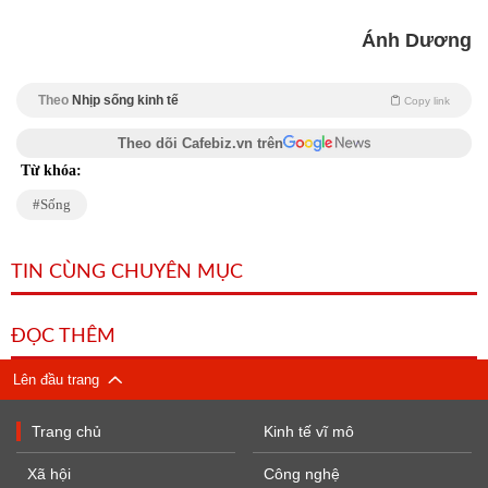
Ánh Dương
Theo
Nhịp sống kinh tế
Copy link
Theo dõi Cafebiz.vn trên
Từ khóa:
Sống
TIN CÙNG CHUYÊN MỤC
ĐỌC THÊM
Lên đầu trang
Trang chủ
Kinh tế vĩ mô
Xã hội
Công nghệ