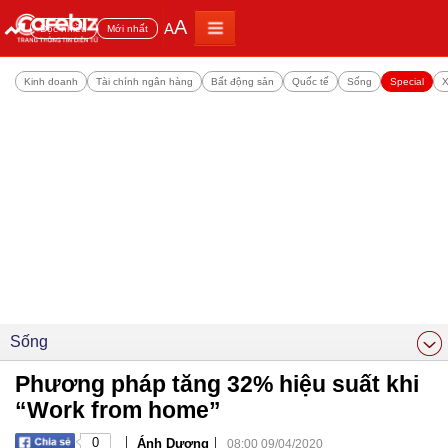
A
A
Đọc nhiều
Mới nhất
Kinh doanh
Tài chính ngân hàng
Bất động sản
Quốc tế
Sống
Special
X
Sống
Phương pháp tăng 32% hiệu suất khi
“Work from home”
|
|
0
Ánh Dương
08:00 09/04/2020