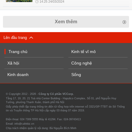
14:25 24/03/2024
Xem thêm
Lên đầu trang
Trang chủ
Kinh tế vĩ mô
Xã hội
Công nghệ
Kinh doanh
Sống
© Copyright 2012 - 2026 -
Công ty Cổ phần VCCorp.
Tầng 17, 19, 20, 21 Toà nhà Center Building - Hapulico Complex, Số 01, phố Nguyễn Huy
Tưởng, phường Thanh Xuân, thành phố Hà Nội
Giấy phép thiết lập trang thông tin điện tử tổng hợp trên internet số 3321/GP-TTĐT do Sở Thông
tin và Truyền thông TP Hà Nội cấp ngày 03 tháng 07 năm 2019.
Điện thoại: 024 7309 5555 Máy lẻ 41294. Fax: 024-39743413
Email: info@cafebiz.vn
Chịu trách nhiệm quản lý nội dung: Bà Nguyễn Bích Minh