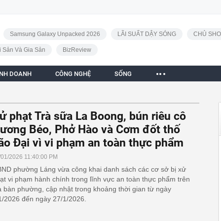
Samsung Galaxy Unpacked 2026
LÃI SUẤT DẬY SÓNG
CHỦ SHO
i Sản Và Gia Sản
BizReview
INH DOANH
CÔNG NGHỆ
SỐNG
ử phạt Trà sữa La Boong, bún riêu cô
ương Béo, Phở Hào và Cơm đốt thố
ão Đại vì vi phạm an toàn thực phẩm
/01/2026 11:40:00 PM
ND phường Láng vừa công khai danh sách các cơ sở bị xử
ạt vi phạm hành chính trong lĩnh vực an toàn thực phẩm trên
a bàn phường, cập nhật trong khoảng thời gian từ ngày
1/2026 đến ngày 27/1/2026.