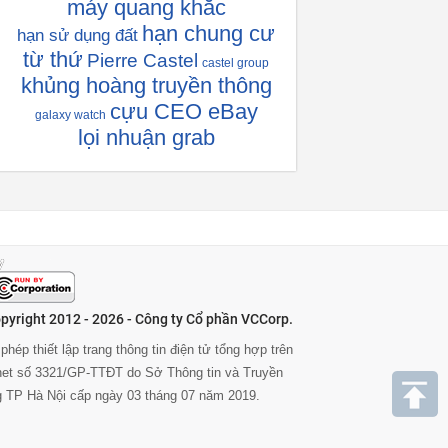
máy quang khắc
hạn chung cư
hạn sử dụng đất
từ thứ
Pierre Castel
castel group
khủng hoàng truyền thông
cựu CEO eBay
galaxy watch
lọi nhuận grab
pyright 2012 - 2026 - Công ty Cổ phần VCCorp.
phép thiết lập trang thông tin điện tử tổng hợp trên
rnet số 3321/GP-TTĐT do Sở Thông tin và Truyền
g TP Hà Nội cấp ngày 03 tháng 07 năm 2019.