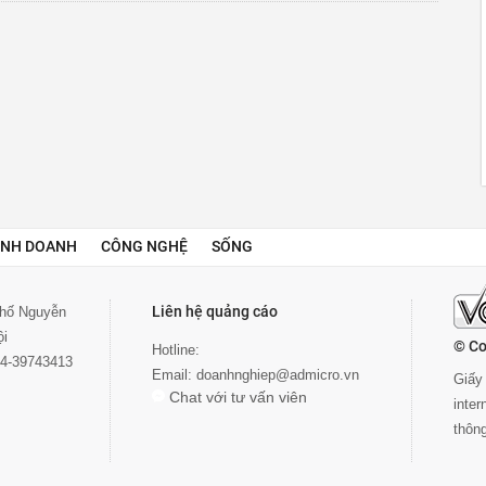
INH DOANH
CÔNG NGHỆ
SỐNG
Liên hệ quảng cáo
 phố Nguyễn
ội
© Co
Hotline:
024-39743413
Email:
doanhnghiep@admicro.vn
Giấy 
Chat với tư vấn viên
inte
thôn