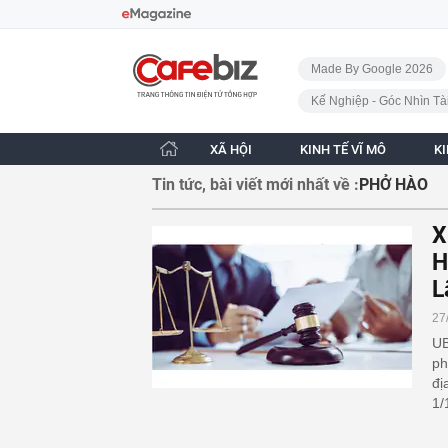
Bỏ qua điều hướng
CafeBiz - Trang chủ
Made By Google 2026
Kế Nghiệp - Góc Nhìn Tà
XÃ HỘI
KINH TẾ VĨ MÔ
K
Tin tức, bài viết mới nhất về :
PHỞ HÀO
X
H
L
27
UB
ph
đị
1/