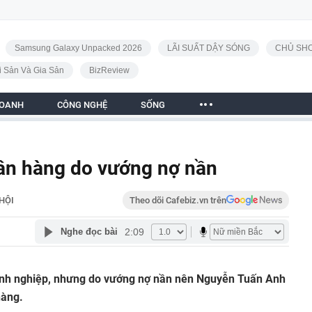
Samsung Galaxy Unpacked 2026
LÃI SUẤT DẬY SÓNG
CHỦ SHO
i Sản Và Gia Sản
BizReview
DOANH
CÔNG NGHỆ
SỐNG
ân hàng do vướng nợ nần
HỘI
Theo dõi Cafebiz.vn trên
2:09
Nghe đọc bài
nh nghiệp, nhưng do vướng nợ nần nên Nguyễn Tuấn Anh
hàng.