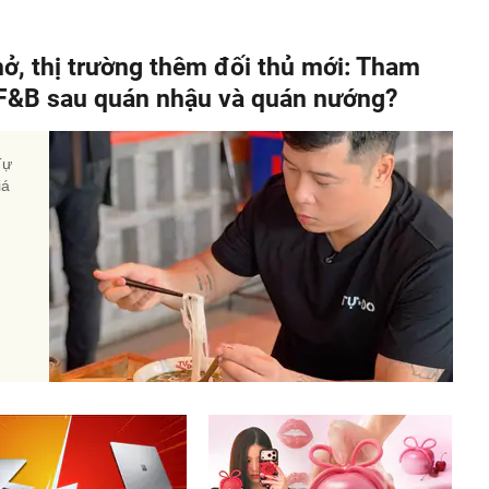
hở, thị trường thêm đối thủ mới: Tham
" F&B sau quán nhậu và quán nướng?
Tự
iá