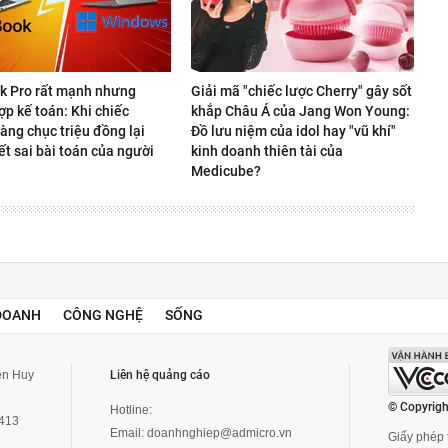
 Pro rất mạnh nhưng
Giải mã "chiếc lược Cherry" gây sốt
p kế toán: Khi chiếc
khắp Châu Á của Jang Won Young:
àng chục triệu đồng lại
Đồ lưu niệm của idol hay "vũ khí"
ết sai bài toán của người
kinh doanh thiên tài của
Medicube?
DOANH
CÔNG NGHỆ
SỐNG
yễn Huy
Liên hệ quảng cáo
© Copyrigh
Hotline:
3413
Email:
doanhnghiep@admicro.vn
Giấy phép t