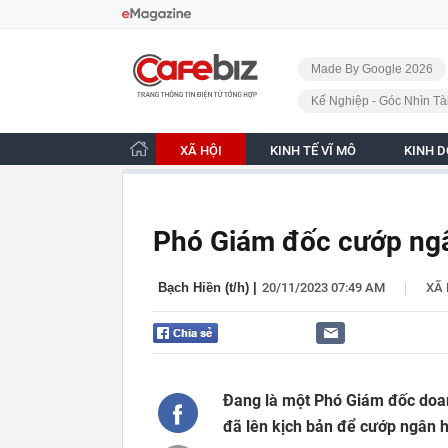
Bỏ qua điều hướng
CafeBiz - Trang chủ
Made By Google 2026
Kế Nghiệp - Góc Nhìn Tà
XÃ HỘI
KINH TẾ VĨ MÔ
KINH 
Phó Giám đốc cướp ng
|
Bạch Hiền (t/h)
|
20/11/2023 07:49 AM
XÃ 
Đang là một Phó Giám đốc doa
đã lên kịch bản để cướp ngân 