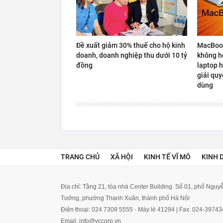
Đề xuất giảm 30% thuế cho hộ kinh
MacBook
doanh, doanh nghiệp thu dưới 10 tỷ
không hợ
đồng
laptop h
giải quy
dùng
TRANG CHỦ
XÃ HỘI
KINH TẾ VĨ MÔ
KINH 
Địa chỉ: Tầng 21, tòa nhà Center Building. Số 01, phố Ngu
Tưởng, phường Thanh Xuân, thành phố Hà Nội
Điện thoại: 024 7309 5555 - Máy lẻ 41294 | Fax: 024-3974
Email: info@vccorp.vn