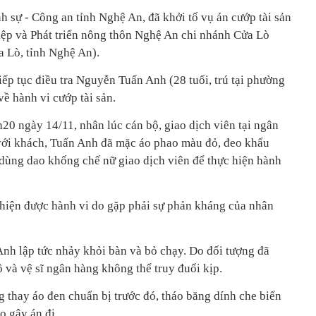
 sự - Công an tỉnh Nghệ An, đã khởi tố vụ án cướp tài sản
ệp và Phát triển nông thôn Nghệ An chi nhánh Cửa Lò
 Lò, tỉnh Nghệ An).
ếp tục điều tra Nguyễn Tuấn Anh (28 tuổi, trú tại phường
ề hành vi cướp tài sản.
20 ngày 14/11, nhân lúc cán bộ, giao dịch viên tại ngân
với khách, Tuấn Anh đã mặc áo phao màu đỏ, đeo khẩu
 dùng dao khống chế nữ giao dịch viên để thực hiện hành
 hiện được hành vi do gặp phải sự phản kháng của nhân
nh lập tức nhảy khỏi bàn và bỏ chạy. Do đối tượng đã
 và vệ sĩ ngân hàng không thể truy đuổi kịp.
 thay áo đen chuẩn bị trước đó, tháo băng dính che biển
o gây án đi.