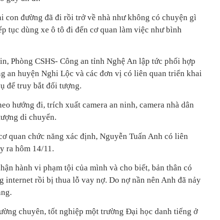
i con đường đã đi rồi trở về nhà như không có chuyện gì
ếp tục dùng xe ô tô đi đến cơ quan làm việc như bình
tin, Phòng CSHS- Công an tỉnh Nghệ An lập tức phối hợp
g an huyện Nghi Lộc và các đơn vị có liên quan triển khai
 để truy bắt đối tượng.
heo hướng đi, trích xuất camera an ninh, camera nhà dân
tượng di chuyển.
 cơ quan chức năng xác định, Nguyễn Tuấn Anh có liên
y ra hôm 14/11.
nhận hành vi phạm tội của mình và cho biết, bản thân có
g internet rồi bị thua lỗ vay nợ. Do nợ nần nên Anh đã nảy
àng.
rường chuyên, tốt nghiệp một trường Đại học danh tiếng ở