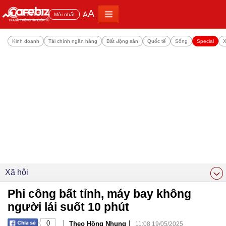
A
A
Đọc nhiều
Mới nhất
Kinh doanh
Tài chính ngân hàng
Bất động sản
Quốc tế
Sống
Special
X
Xã hội
Phi công bất tỉnh, máy bay không
người lái suốt 10 phút
|
|
0
Theo Hồng Nhung
11:08 19/05/2025