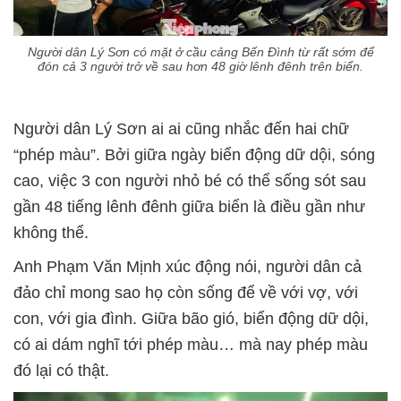
Người dân Lý Sơn có mặt ở cầu cảng Bến Đình từ rất sớm để
đón cả 3 người trở về sau hơn 48 giờ lênh đênh trên biển.
Người dân Lý Sơn ai ai cũng nhắc đến hai chữ
“phép màu”. Bởi giữa ngày biển động dữ dội, sóng
cao, việc 3 con người nhỏ bé có thể sống sót sau
gần 48 tiếng lênh đênh giữa biển là điều gần như
không thể.
Anh Phạm Văn Mịnh xúc động nói, người dân cả
đảo chỉ mong sao họ còn sống để về với vợ, với
con, với gia đình. Giữa bão gió, biển động dữ dội,
có ai dám nghĩ tới phép màu… mà nay phép màu
đó lại có thật.