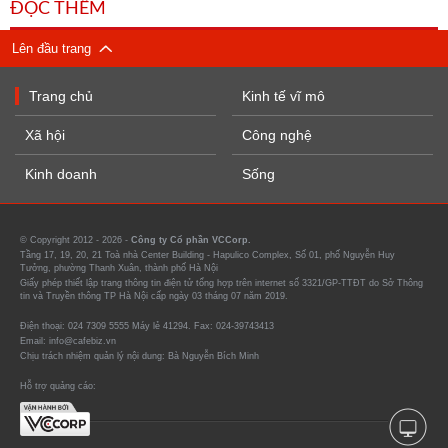
ĐỌC THÊM
Lên đầu trang
Trang chủ
Kinh tế vĩ mô
Xã hội
Công nghệ
Kinh doanh
Sống
© Copyright 2012 - 2026 -
Công ty Cổ phần VCCorp.
Tầng 17, 19, 20, 21 Toà nhà Center Building - Hapulico Complex, Số 01, phố Nguyễn Huy
Tưởng, phường Thanh Xuân, thành phố Hà Nội
Giấy phép thiết lập trang thông tin điện tử tổng hợp trên internet số 3321/GP-TTĐT do Sở Thông
tin và Truyền thông TP Hà Nội cấp ngày 03 tháng 07 năm 2019.
Điện thoại: 024 7309 5555 Máy lẻ 41294. Fax: 024-39743413
Email: info@cafebiz.vn
Chịu trách nhiệm quản lý nội dung: Bà Nguyễn Bích Minh
Hỗ trợ quảng cáo: