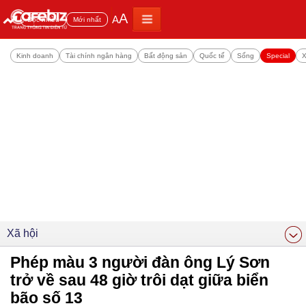
A
A
Đọc nhiều
Mới nhất
Kinh doanh
Tài chính ngân hàng
Bất động sản
Quốc tế
Sống
Special
X
Xã hội
Phép màu 3 người đàn ông Lý Sơn
trở về sau 48 giờ trôi dạt giữa biển
bão số 13