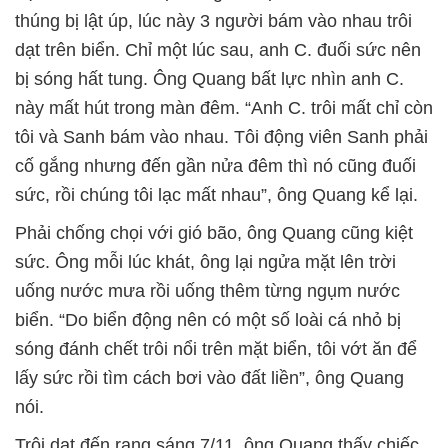
thúng bị lật úp, lúc này 3 người bám vào nhau trôi
dạt trên biển. Chỉ một lúc sau, anh C. đuối sức nên
bị sóng hất tung. Ông Quang bất lực nhìn anh C.
này mất hút trong màn đêm. “Anh C. trôi mất chỉ còn
tôi và Sanh bám vào nhau. Tôi động viên Sanh phải
cố gắng nhưng đến gần nửa đêm thì nó cũng đuối
sức, rồi chúng tôi lạc mất nhau”, ông Quang kể lại.
Phải chống chọi với gió bão, ông Quang cũng kiệt
sức. Ông mỗi lúc khát, ông lại ngửa mặt lên trời
uống nước mưa rồi uống thêm từng ngụm nước
biển. “Do biển động nên có một số loài cá nhỏ bị
sóng đánh chết trôi nổi trên mặt biển, tôi vớt ăn để
lấy sức rồi tìm cách bơi vào đất liền”, ông Quang
nói.
Trôi dạt đến rạng sáng 7/11, ông Quang thấy chiếc