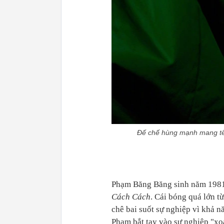
Đế chế hùng mạnh mang tê
Phạm Băng Băng sinh năm 1981,
Cách Cách
. Cái bóng quá lớn t
chê bai suốt sự nghiệp vì khả n
Phạm bắt tay vào sự nghiệp "xo