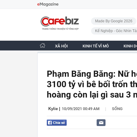
Bỏ qua điều hướng
CafeBiz - Trang chủ
Made By Google 2026
Kế Nghiệp - Góc Nhìn Tà
XÃ HỘI
KINH TẾ VĨ MÔ
KINH 
Phạm Băng Băng: Nữ h
3100 tỷ vì bê bối trốn t
hoàng còn lại gì sau 3
|
Kylie
|
10/09/2021 00:49 AM
SỐNG