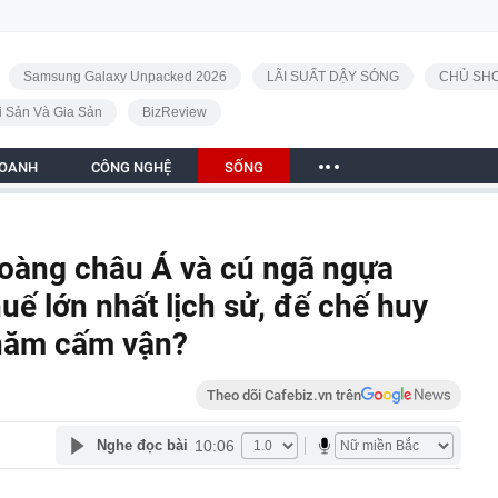
Samsung Galaxy Unpacked 2026
LÃI SUẤT DẬY SÓNG
CHỦ SHO
i Sản Và Gia Sản
BizReview
DOANH
CÔNG NGHỆ
SỐNG
oàng châu Á và cú ngã ngựa
huế lớn nhất lịch sử, đế chế huy
 năm cấm vận?
Theo dõi Cafebiz.vn trên
10:06
Nghe đọc bài