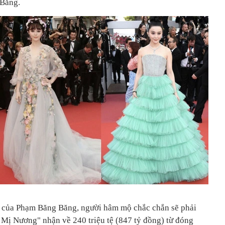
 Băng.
ập của Phạm Băng Băng, người hâm mộ chắc chắn sẽ phải
Mị Nương" nhận về 240 triệu tệ (847 tỷ đồng) từ đóng