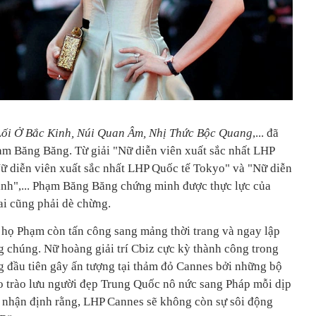
Lối Ở Bắc Kinh, Núi Quan Âm, Nhị Thức Bộc Quang
,... đã
ạm Băng Băng. Từ giải "Nữ diễn viên xuất sắc nhất LHP
ữ diễn viên xuất sắc nhất LHP Quốc tế Tokyo" và "Nữ diễn
ỉnh",... Phạm Băng Băng chứng minh được thực lực của
ai cũng phải dè chừng.
họ Phạm còn tấn công sang mảng thời trang và ngay lập
g chúng. Nữ hoàng giải trí Cbiz cực kỳ thành công trong
g đầu tiên gây ấn tượng tại thảm đỏ Cannes bởi những bộ
ho trào lưu người đẹp Trung Quốc nô nức sang Pháp mỗi dịp
 nhận định rằng, LHP Cannes sẽ không còn sự sôi động