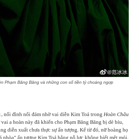
n Phạm Băng Băng và những con số tiền tỷ choáng ngợp
 nổi đình nổi đám nhờ vai diễn Kim Toả trong
Hoàn Châu
ừ vai a hoàn này đã khiến cho Phạm Băng Băng bị dè bỉu,
ăng diễn xuất chưa thực sự ấn tượng. Kể từ đó, nữ hoàng họ
á nhòa" ấn tượng Kim Toả bằng nỗ lực không biết mệt mỏi.