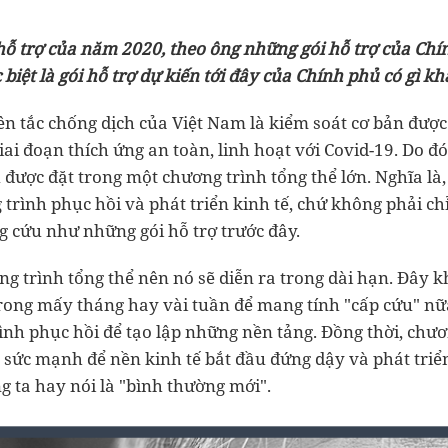
 hỗ trợ của năm 2020, theo ông những gói hỗ trợ của Chí
biệt là gói hỗ trợ dự kiến tới đây của Chính phủ có gì k
ên tắc chống dịch của Việt Nam là kiểm soát cơ bản được
ai đoạn thích ứng an toàn, linh hoạt với Covid-19. Do đó,
được đặt trong một chương trình tổng thể lớn. Nghĩa là,
trình phục hồi và phát triển kinh tế, chứ không phải chỉ
g cứu như những gói hỗ trợ trước đây.
ng trình tổng thể nên nó sẽ diễn ra trong dài hạn. Đây k
trong mấy tháng hay vài tuần để mang tính "cấp cứu" nữ
ình phục hồi để tạo lập những nền tảng. Đồng thời, chươ
c sức mạnh để nền kinh tế bắt đầu đứng dậy và phát triể
 ta hay nói là "bình thường mới".