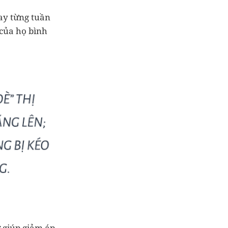
hay từng tuần
 của họ bình
ợ giúp giảm áp