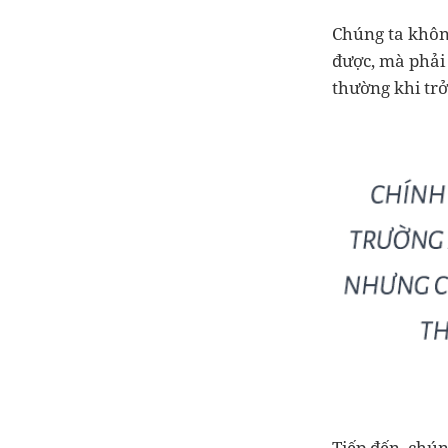
Chúng ta không
được, mà phải
thường khi trở
Tiếp đến, chún