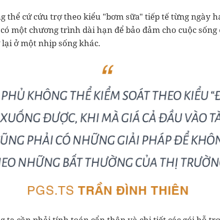
 thể cứ cứu trợ theo kiểu "bơm sữa" tiếp tế từng ngày 
 có một chương trình dài hạn để bảo đảm cho cuộc sống
 lại ở một nhịp sống khác.
g ta cần phải tính toán cẩn thận và chi tiết các gói hỗ tr