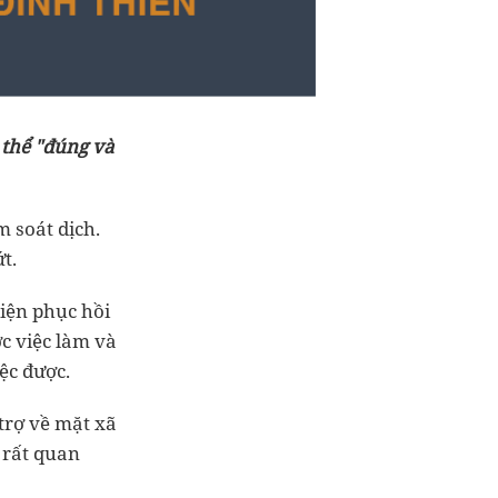
 thể "đúng và
m soát dịch.
t.
kiện phục hồi
ợc việc làm và
ệc được.
trợ về mặt xã
 rất quan