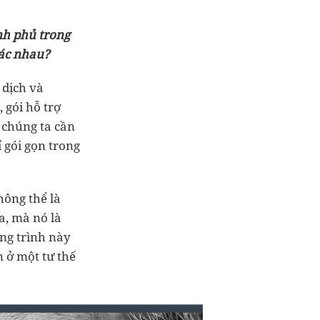
nh phủ trong
hác nhau?
 dịch và
 gói hỗ trợ
 chúng ta cần
 gói gọn trong
hông thể là
a, mà nó là
ng trình này
n ở một tư thế