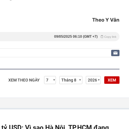
Theo Y Vân
09/05/2025 06:10 (GMT +7)
Copy link
XEM THEO NGÀY
XEM
á tỷ USD: Vì sao Hà Nội, TP.HCM đang