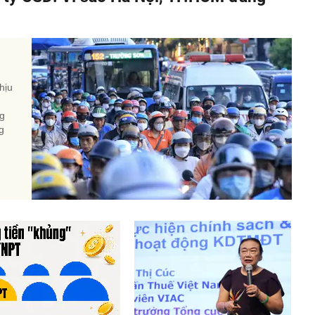
hịu
ng
g