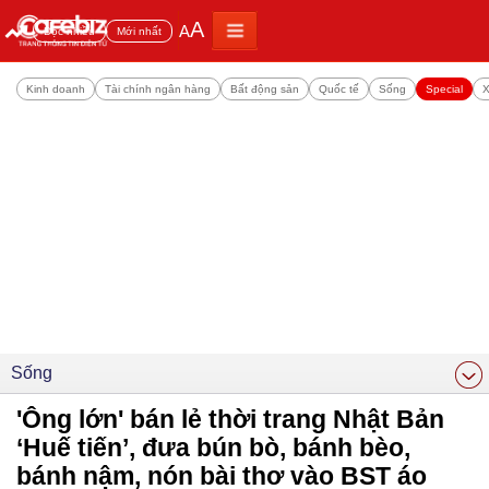
A
A
Đọc nhiều
Mới nhất
Kinh doanh
Tài chính ngân hàng
Bất động sản
Quốc tế
Sống
Special
X
Sống
'Ông lớn' bán lẻ thời trang Nhật Bản
‘Huế tiến’, đưa bún bò, bánh bèo,
bánh nậm, nón bài thơ vào BST áo