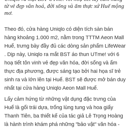
từ vẻ đẹp văn hoá, đời sống và ẩm thực xứ Huế mộng
mơ.
Theo đó, cửa hàng Uniqlo có diện tích sàn bán
hàng khoảng 1.000 m2, nằm trong TTTM Aeon Mall
Huế,
trưng bày đầy đủ các dòng sản phẩm LifeWear
.
Dịp này, Uniqlo ra mắt BST áo thun UTme! với 6
hoạ tiết
tôn vinh vẻ đẹp văn hóa, đời sống và ẩm
thực địa phương, được sáng tạo bởi hai họa sĩ trẻ
sinh ra và lớn lên tại Huế. BST sẽ được mở bán duy
nhất tại cửa hàng Uniqlo Aeon Mall Huế.
Lấy cảm hứng từ những vật dụng đặc trưng của
Huế là gối trái dựa, trống lùng tung và hoa giấy
Thanh Tiên, ba thiết kế của tác giả Lê Trọng Hoàng
là hành trình khám phá những "bảo vật" văn hóa -