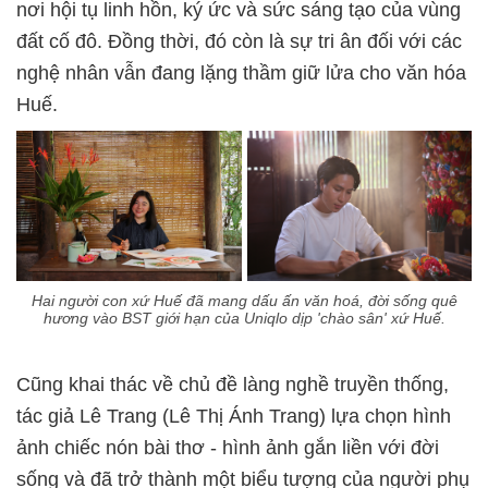
nơi hội tụ linh hồn, ký ức và sức sáng tạo của vùng
đất cố đô. Đồng thời, đó còn là sự tri ân đối với các
nghệ nhân vẫn đang lặng thầm giữ lửa cho văn hóa
Huế.
Hai người con xứ Huế đã mang dấu ấn văn hoá, đời sống quê
hương vào BST giới hạn của Uniqlo dịp 'chào sân' xứ Huế.
Cũng khai thác về chủ đề làng nghề truyền thống,
tác giả Lê Trang (Lê Thị Ánh Trang) lựa chọn hình
ảnh chiếc nón bài thơ - hình ảnh gắn liền với đời
sống và đã trở thành một biểu tượng của người phụ