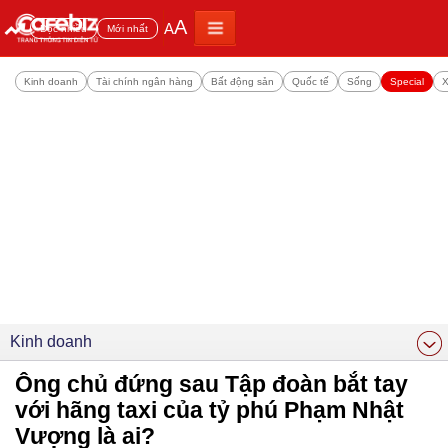
A
A
Đọc nhiều
Mới nhất
Kinh doanh
Tài chính ngân hàng
Bất động sản
Quốc tế
Sống
Special
X
Kinh doanh
Ông chủ đứng sau Tập đoàn bắt tay
với hãng taxi của tỷ phú Phạm Nhật
Vượng là ai?