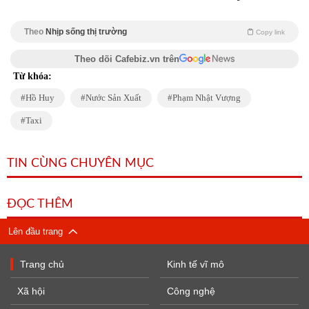
Theo
Nhịp sống thị trường
Copy link
Theo dõi Cafebiz.vn trên
Từ khóa:
Hồ Huy
Nước Sản Xuất
Phạm Nhật Vượng
Taxi
TIN CÙNG CHUYÊN MỤC
ĐỌC THÊM
Lên đầu trang
Trang chủ
Kinh tế vĩ mô
Xã hội
Công nghệ