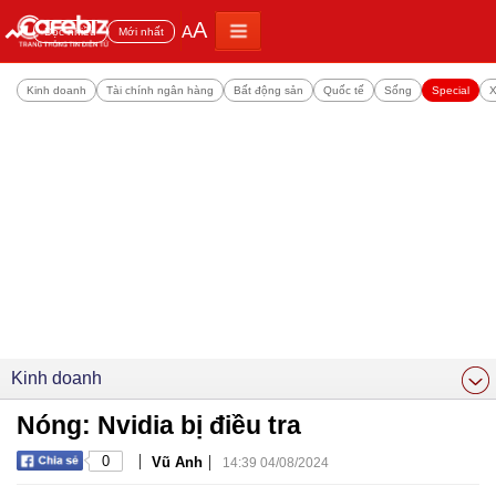
A
A
Đọc nhiều
Mới nhất
Kinh doanh
Tài chính ngân hàng
Bất động sản
Quốc tế
Sống
Special
X
Kinh doanh
Nóng: Nvidia bị điều tra
|
|
0
Vũ Anh
14:39 04/08/2024