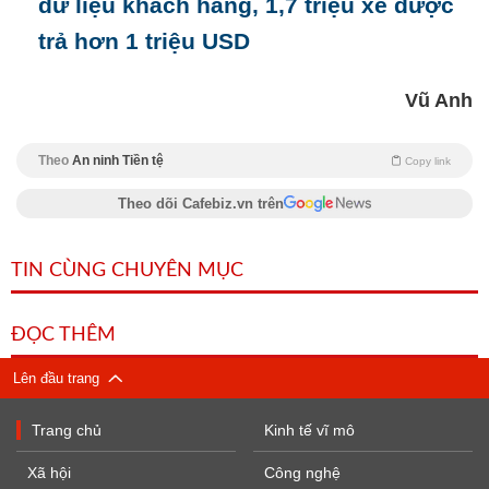
dữ liệu khách hàng, 1,7 triệu xe được
trả hơn 1 triệu USD
Vũ Anh
Theo
An ninh Tiền tệ
Copy link
Theo dõi Cafebiz.vn trên
TIN CÙNG CHUYÊN MỤC
ĐỌC THÊM
Lên đầu trang
Trang chủ
Kinh tế vĩ mô
Xã hội
Công nghệ