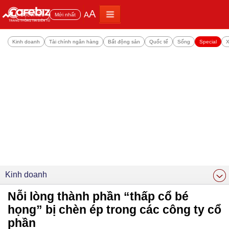
A
A
Đọc nhiều
Mới nhất
Kinh doanh
Tài chính ngân hàng
Bất động sản
Quốc tế
Sống
Special
X
Kinh doanh
Nỗi lòng thành phần “thấp cổ bé
họng” bị chèn ép trong các công ty cổ
phần