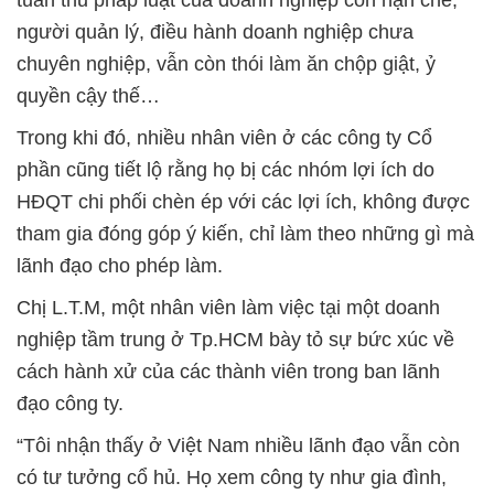
tuân thủ pháp luật của doanh nghiệp còn hạn chế,
người quản lý, điều hành doanh nghiệp chưa
chuyên nghiệp, vẫn còn thói làm ăn chộp giật, ỷ
quyền cậy thế…
Trong khi đó, nhiều nhân viên ở các công ty Cổ
phần cũng tiết lộ rằng họ bị các nhóm lợi ích do
HĐQT chi phối chèn ép với các lợi ích, không được
tham gia đóng góp ý kiến, chỉ làm theo những gì mà
lãnh đạo cho phép làm.
Chị L.T.M, một nhân viên làm việc tại một doanh
nghiệp tầm trung ở Tp.HCM bày tỏ sự bức xúc về
cách hành xử của các thành viên trong ban lãnh
đạo công ty.
“Tôi nhận thấy ở Việt Nam nhiều lãnh đạo vẫn còn
có tư tưởng cổ hủ. Họ xem công ty như gia đình,