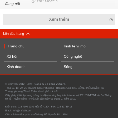
17:57 11/05/2013
Xem thêm
Lên đầu trang
Trang chủ
Kinh tế vĩ mô
Xã hội
Công nghệ
Kinh doanh
Sống
© Copyright 2012 - 2026 -
Công ty Cổ phần VCCorp.
Tầng 17, 19, 20, 21 Toà nhà Center Building - Hapulico Complex, Số 01, phố Nguyễn Huy
Tưởng, phường Thanh Xuân, thành phố Hà Nội
Giấy phép thiết lập trang thông tin điện tử tổng hợp trên internet số 3321/GP-TTĐT do Sở Thông
tin và Truyền thông TP Hà Nội cấp ngày 03 tháng 07 năm 2019.
Điện thoại: 024 7309 5555 Máy lẻ 41294. Fax: 024-39743413
Email: info@cafebiz.vn
Chịu trách nhiệm quản lý nội dung: Bà Nguyễn Bích Minh