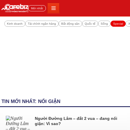
Đọc nhiều
Mới nhất
Kinh doanh
Tài chính ngân hàng
Bất động sản
Quốc tế
Sống
Special
X
TIN MỚI NHẤT: NỔI GIẬN
Người Đường Lâm – đất 2 vua – đang nổi
giận: Vì sao?