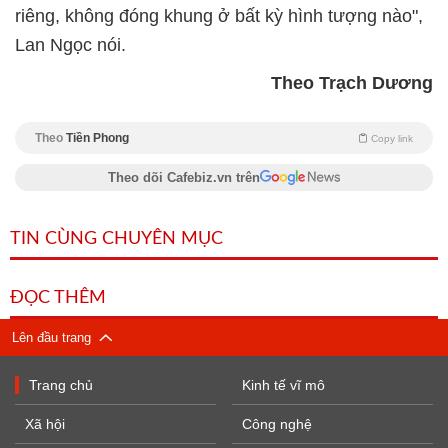
riêng, không đóng khung ở bất kỳ hình tượng nào",
Lan Ngọc nói.
Theo Trạch Dương
Theo
Tiền Phong
Copy link
Theo dõi Cafebiz.vn trên
TIN CÙNG CHUYÊN MỤC
ĐỌC THÊM
Lên đầu trang
Trang chủ
Kinh tế vĩ mô
Xã hội
Công nghệ