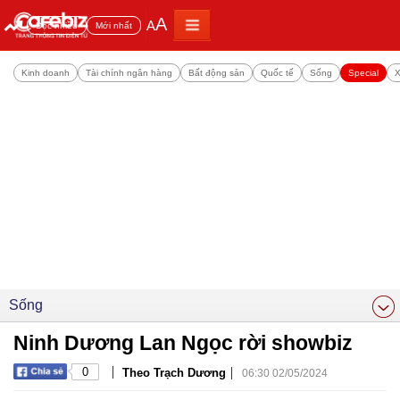
A
A
Đọc nhiều
Mới nhất
Kinh doanh
Tài chính ngân hàng
Bất động sản
Quốc tế
Sống
Special
X
Sống
Ninh Dương Lan Ngọc rời showbiz
|
|
0
Theo Trạch Dương
06:30 02/05/2024