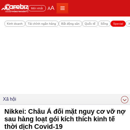
A
A
Đọc nhiều
Mới nhất
Kinh doanh
Tài chính ngân hàng
Bất động sản
Quốc tế
Sống
Special
X
Xã hội
Nikkei: Châu Á đối mặt nguy cơ vỡ nợ
sau hàng loạt gói kích thích kinh tế
thời dịch Covid-19