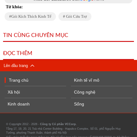
Từ khóa:
Gói Kích Thích Kinh Tế
Gói Cứu Trợ
TIN CÙNG CHUYÊN MỤC
ĐỌC THÊM
Lên đầu trang
Trang chủ
Kinh tế vĩ mô
Xã hội
Công nghệ
Kinh doanh
Sống
© Copyright 2012 - 2026 -
Công ty Cổ phần VCCorp.
Tầng 17, 19, 20, 21 Toà nhà Center Building - Hapulico Complex, Số 01, phố Nguyễn Huy
Tưởng, phường Thanh Xuân, thành phố Hà Nội