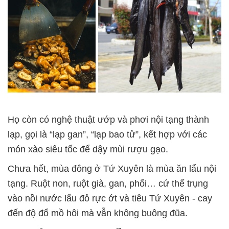
Họ còn có nghệ thuật ướp và phơi nội tạng thành
lạp, gọi là “lạp gan”, “lạp bao tử”, kết hợp với các
món xào siêu tốc để dậy mùi rượu gạo.
Chưa hết, mùa đông ở Tứ Xuyên là mùa ăn lẩu nội
tạng. Ruột non, ruột già, gan, phổi… cứ thế trụng
vào nồi nước lẩu đỏ rực ớt và tiêu Tứ Xuyên
-
cay
đến độ đổ mồ hôi mà vẫn không buông đũa.