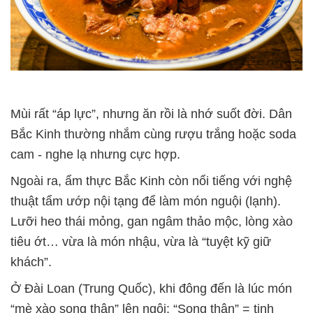
Mùi rất “áp lực”, nhưng ăn rồi là nhớ suốt đời. Dân
Bắc Kinh thường nhắm cùng rượu trắng hoặc soda
cam -
nghe lạ nhưng cực hợp.
Ngoài ra, ẩm thực Bắc Kinh còn nổi tiếng với nghệ
thuật tẩm ướp nội tạng để làm món nguội (lạnh).
Lưỡi heo thái mỏng, gan ngâm thảo mộc, lòng xào
tiêu ớt… vừa là món nhậu, vừa là “tuyệt kỹ giữ
khách”.
Ở Đài Loan (Trung Quốc), khi đông đến là lúc món
“mè xào song thận” lên ngôi: “Song thận” = tinh