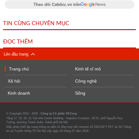
Theo dõi Cafebiz.vn trên
TIN CÙNG CHUYÊN MỤC
ĐỌC THÊM
Lên đầu trang
Trang chủ
Kinh tế vĩ mô
Xã hội
Công nghệ
Kinh doanh
Sống
© Copyright 2012 - 2026 -
Công ty Cổ phần VCCorp.
Tầng 17, 19, 20, 21 Toà nhà Center Building - Hapulico Complex, Số 01, phố Nguyễn Huy
Tưởng, phường Thanh Xuân, thành phố Hà Nội
Giấy phép thiết lập trang thông tin điện tử tổng hợp trên internet số 3321/GP-TTĐT do Sở Thông
tin và Truyền thông TP Hà Nội cấp ngày 03 tháng 07 năm 2019.