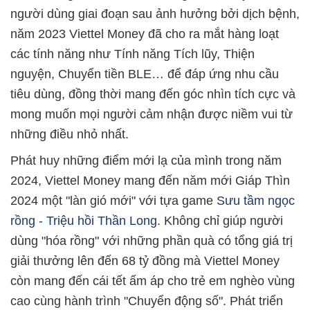
người dùng giai đoạn sau ảnh hưởng bởi dịch bệnh,
năm 2023 Viettel Money đã cho ra mắt hàng loạt
các tính năng như Tính năng Tích lũy, Thiện
nguyện, Chuyển tiền BLE… để đáp ứng nhu cầu
tiêu dùng, đồng thời mang đến góc nhìn tích cực và
mong muốn mọi người cảm nhận được niềm vui từ
những điều nhỏ nhất.
Phát huy những điểm mới lạ của mình trong năm
2024, Viettel Money mang đến năm mới Giáp Thìn
2024 một "làn gió mới" với tựa game
Sưu tầm ngọc
rồng - Triệu hồi Thần Long
. Không chỉ giúp người
dùng "hóa rồng" với những phần quà có tổng giá trị
giải thưởng lên đến 68 tỷ đồng mà Viettel Money
còn mang đến cái tết ấm áp cho trẻ em nghèo vùng
cao cùng hành trình "Chuyển động số". Phát triển