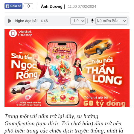
|
|
0
Ánh Dương
11:00 07/02/2024
Nghe đọc bài
4:46
Trong một vài năm trở lại đây, xu hướng
Gamification (tạm dịch: Trò chơi hóa) dần trở nên
phổ biến trong các chiến dịch truyền thông, nhất là