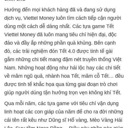
Hướng đến mọi khách hàng đã và đang sử dụng
dịch vụ, Viettel Money luôn tìm cách tiếp cận người
dùng một cách dễ dàng nhất. Các tựa game Tết
Viettel Money đã luôn mang tiêu chí hiện đại, độc
đáo và đầy ắp những phần quà khủng. Bên cạnh
đó, các trải nghiệm đón Tết 4.0 được tinh tế gài
gắm những chi tiết mang đậm nét truyền thống Việt
Nam. Những hoạt động như hái lộc hay các chi tiết
về mâm ngũ quả, nhành hoa Tết, mâm cỗ Tết… đều
được tinh tế khắc họa qua từng giai đoạn trò chơi
giúp người dùng tận hưởng trọn vẹn không khí Tết.
Qua mỗi năm, các tựa game với tiêu chí vận dụng
linh hoạt các con giáp của năm để cho ra đời những
cái tên rất kêu như Dũng sĩ Hổ vàng, Mèo Vàng Hái