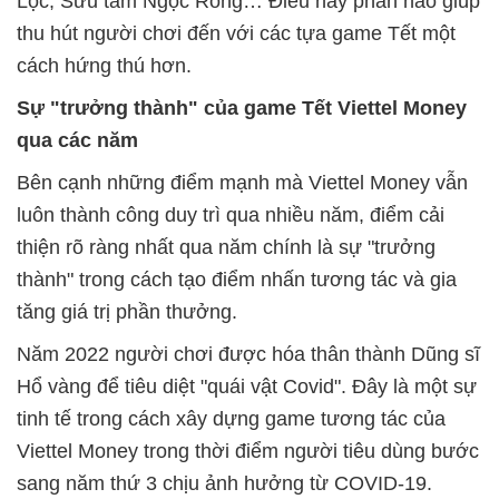
Lộc, Sưu tầm Ngọc Rồng… Điều này phần nào giúp
thu hút người chơi đến với các tựa game Tết một
cách hứng thú hơn.
Sự "trưởng thành" của game Tết Viettel Money
qua các năm
Bên cạnh những điểm mạnh mà Viettel Money vẫn
luôn thành công duy trì qua nhiều năm, điểm cải
thiện rõ ràng nhất qua năm chính là sự "trưởng
thành" trong cách tạo điểm nhấn tương tác và gia
tăng giá trị phần thưởng.
Năm 2022 người chơi được hóa thân thành Dũng sĩ
Hổ vàng để tiêu diệt "quái vật Covid". Đây là một sự
tinh tế trong cách xây dựng game tương tác của
Viettel Money trong thời điểm người tiêu dùng bước
sang năm thứ 3 chịu ảnh hưởng từ COVID-19.