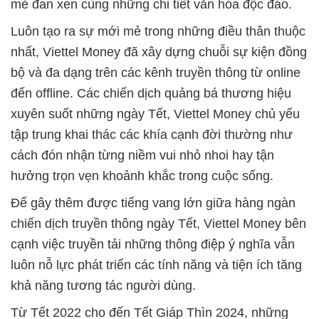
mẻ đan xen cùng những chi tiết văn hóa độc đáo.
Luôn tạo ra sự mới mẻ trong những điều thân thuộc
nhất, Viettel Money đã xây dựng chuỗi sự kiện đồng
bộ và đa dạng trên các kênh truyền thông từ online
đến offline. Các chiến dịch quảng bá thương hiệu
xuyên suốt những ngày Tết, Viettel Money chủ yếu
tập trung khai thác các khía cạnh đời thường như
cách đón nhận từng niềm vui nhỏ nhoi hay tận
hưởng trọn vẹn khoảnh khắc trong cuộc sống.
Để gây thêm được tiếng vang lớn giữa hàng ngàn
chiến dịch truyền thông ngày Tết, Viettel Money bên
cạnh việc truyền tải những thông điệp ý nghĩa vẫn
luôn nỗ lực phát triển các tính năng và tiện ích tăng
khả năng tương tác người dùng.
Từ Tết 2022 cho đến Tết Giáp Thìn 2024, những