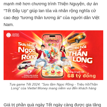
mạnh mẽ hơn chương trình Thiện Nguyện, dự án
"Tết Đầy Up" giúp lan tỏa và nhân rộng nghĩa cử
cao đẹp "tương thân tương ái" của người dân Việt
Nam.
Tựa game Tết 2024: "Sưu tầm Ngọc Rồng - Triệu hồiThần
Long" của Viettel Money mang niềm vui đến khách hàng
Giá trị phần quà ngày Tết ngày càng được gia tăng