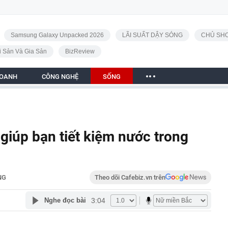
Samsung Galaxy Unpacked 2026
LÃI SUẤT DẬY SÓNG
CHỦ SHO
i Sản Và Gia Sản
BizReview
DOANH
CÔNG NGHỆ
SỐNG
giúp bạn tiết kiệm nước trong
NG
Theo dõi Cafebiz.vn trên
3:04
Nghe đọc bài