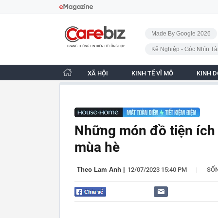
Bỏ qua điều hướng
CafeBiz - Trang chủ
Made By Google 2026
Kế Nghiệp - Góc Nhìn Tà
XÃ HỘI
KINH TẾ VĨ MÔ
KINH 
Những món đồ tiện ích 
mùa hè
|
Theo Lam Anh
|
12/07/2023 15:40 PM
SỐ