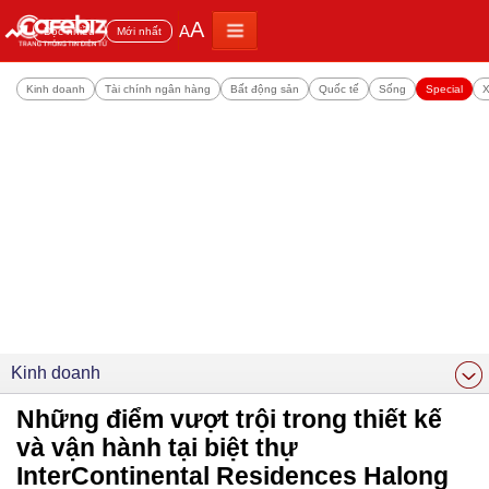
A
A
Đọc nhiều
Mới nhất
Kinh doanh
Tài chính ngân hàng
Bất động sản
Quốc tế
Sống
Special
X
Kinh doanh
Những điểm vượt trội trong thiết kế
và vận hành tại biệt thự
InterContinental Residences Halong