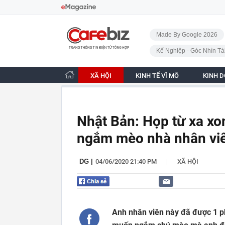
Bỏ qua điều hướng
CafeBiz - Trang chủ
Made By Google 2026
Kế Nghiệp - Góc Nhìn Tà
XÃ HỘI
KINH TẾ VĨ MÔ
KINH 
Nhật Bản: Họp từ xa xon
ngắm mèo nhà nhân vi
|
DG
|
04/06/2020 21:40 PM
XÃ HỘI
Anh nhân viên này đã được 1 ph