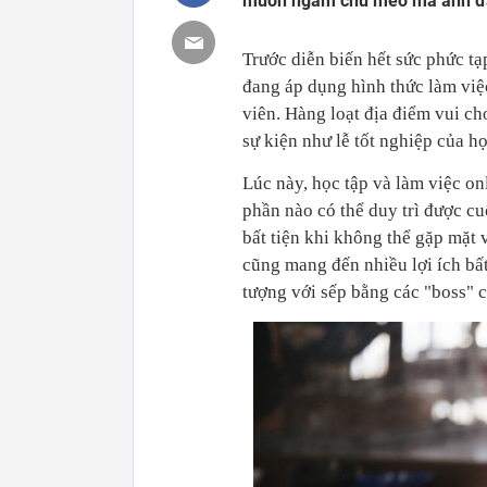
muốn ngắm chú mèo mà anh đa
Trước diễn biến hết sức phức tạ
đang áp dụng hình thức làm việ
viên. Hàng loạt địa điểm vui c
sự kiện như lễ tốt nghiệp của h
Lúc này, học tập và làm việc on
phần nào có thể duy trì được c
bất tiện khi không thể gặp mặt 
cũng mang đến nhiều lợi ích bấ
tượng với sếp bằng các "boss" 