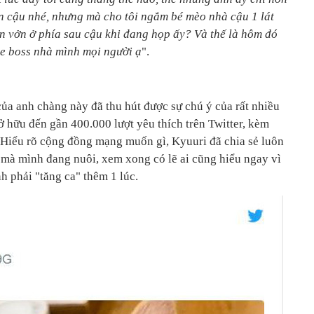
ền cậu nhé, nhưng mà cho tôi ngắm bé mèo nhà cậu 1 lát
 vởn ở phía sau cậu khi đang họp ấy? Và thế là hôm đó
oe boss nhà mình mọi người ạ
".
 của anh chàng này đã thu hút được sự chú ý của rất nhiều
ở hữu đến gần 400.000 lượt yêu thích trên Twitter, kèm
. Hiểu rõ cộng đồng mạng muốn gì, Kyuuri đã chia sẻ luôn
mà mình đang nuôi, xem xong có lẽ ai cũng hiểu ngay vì
nh phải "tăng ca" thêm 1 lúc.