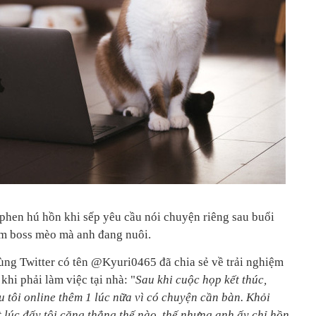
phen hú hồn khi sếp yêu cầu nói chuyện riêng sau buổi
gắm boss mèo mà anh đang nuôi.
ng Twitter có tên @Kyuri0465 đã chia sẻ về trải nghiệm
khi phải làm việc tại nhà: "
Sau khi cuộc họp kết thúc,
u tôi online thêm 1 lúc nữa vì có chuyện cần bàn. Khỏi
 lúc đấy tôi căng thẳng thế nào, thế nhưng anh ấy chỉ hồn