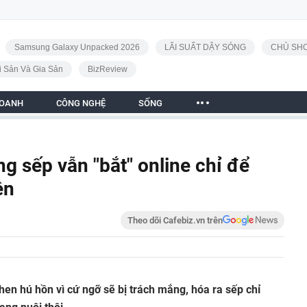
Samsung Galaxy Unpacked 2026
LÃI SUẤT DẬY SÓNG
CHỦ SHO
i Sản Và Gia Sản
BizReview
DOANH
CÔNG NGHỆ
SỐNG
g sếp vẫn "bắt" online chỉ để
ên
Theo dõi Cafebiz.vn trên
en hú hồn vì cứ ngỡ sẽ bị trách mắng, hóa ra sếp chỉ