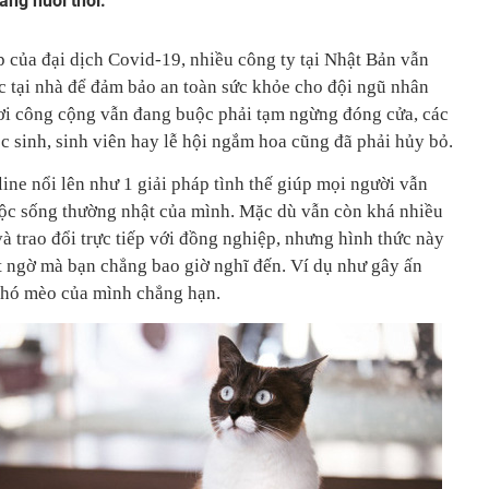
ng nuôi thôi.
p của đại dịch Covid-19, nhiều công ty tại Nhật Bản vẫn
c tại nhà để đảm bảo an toàn sức khỏe cho đội ngũ nhân
hơi công cộng vẫn đang buộc phải tạm ngừng đóng cửa, các
ọc sinh, sinh viên hay lễ hội ngắm hoa cũng đã phải hủy bỏ.
line nổi lên như 1 giải pháp tình thế giúp mọi người vẫn
uộc sống thường nhật của mình. Mặc dù vẫn còn khá nhiều
và trao đổi trực tiếp với đồng nghiệp, nhưng hình thức này
t ngờ mà bạn chẳng bao giờ nghĩ đến. Ví dụ như gây ấn
chó mèo của mình chẳng hạn.