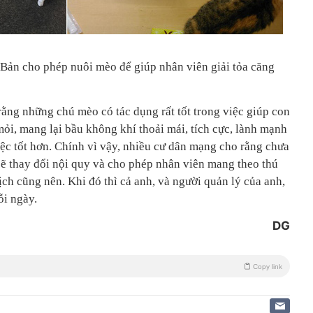
t Bản cho phép nuôi mèo để giúp nhân viên giải tỏa căng
rằng những chú mèo có tác dụng rất tốt trong việc giúp con
mỏi, mang lại bầu không khí thoải mái, tích cực, lành mạnh
iệc tốt hơn. Chính vì vậy, nhiều cư dân mạng cho rằng chưa
sẽ thay đổi nội quy và cho phép nhân viên mang theo thú
dịch cũng nên. Khi đó thì cả anh, và người quản lý của anh,
ỗi ngày.
DG
Copy link