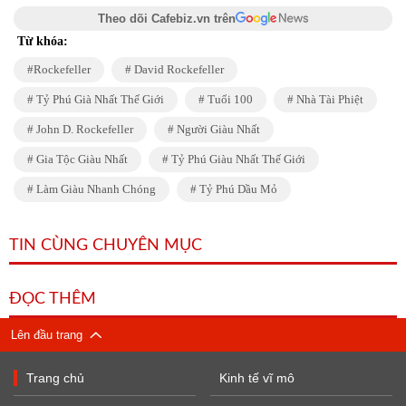
Theo dõi Cafebiz.vn trên
Từ khóa:
Rockefeller
David Rockefeller
Tỷ Phú Già Nhất Thế Giới
Tuổi 100
Nhà Tài Phiệt
John D. Rockefeller
Người Giàu Nhất
Gia Tộc Giàu Nhất
Tỷ Phú Giàu Nhất Thế Giới
Làm Giàu Nhanh Chóng
Tỷ Phú Dầu Mỏ
TIN CÙNG CHUYÊN MỤC
ĐỌC THÊM
Lên đầu trang
Trang chủ
Kinh tế vĩ mô