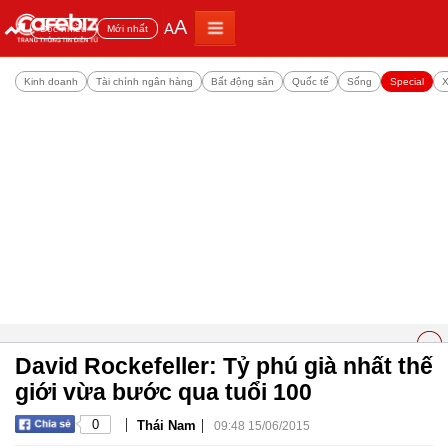
A
A
Đọc nhiều
Mới nhất
Kinh doanh
Tài chính ngân hàng
Bất động sản
Quốc tế
Sống
Special
X
David Rockefeller: Tỷ phú già nhất thế
giới vừa bước qua tuổi 100
|
|
0
Thái Nam
09:48 15/06/2015