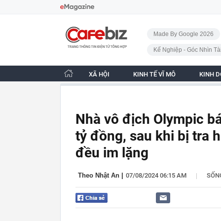
Bỏ qua điều hướng
CafeBiz - Trang chủ
Made By Google 2026
Kế Nghiệp - Góc Nhìn Tà
XÃ HỘI
KINH TẾ VĨ MÔ
KINH 
Nhà vô địch Olympic bá
tỷ đồng, sau khi bị tra h
đều im lặng
|
Theo Nhật An
|
07/08/2024 06:15 AM
SỐN