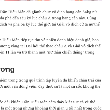
 Trần Hiểu Mẫn đã giành chức vô địch hạng cân 54kg nữ
à đã phá đến sáu kỷ lục châu Á trong hạng cân này. Cùng
ch và phá ba kỷ lục thế giới tại Giải vô địch cử tạ nữ thế
n Hiểu Mẫn tiếp tục thu về nhiều danh hiệu danh giá, bao
ương vàng tại Đại hội thể thao châu Á và Giải vô địch thế
đến 11 lần và trở thành một "nữ thần chiến thắng" trong
ương
êm trọng trong quá trình tập luyện đã khiến chân trái của
ới một vận động viên, đây thực sự là một cú sốc không thể
kéo dài khiến Trần Hiểu Mẫn cảm thấy kiệt sức cả về thể
ó là một trong những khoảng thời gian u tối nhất trong cuộc