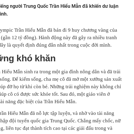
tiếng người Trung Quốc Trần Hiểu Mẫn đã khiến dư luận
ình.
ympic Trần Hiểu Mẫn đã bán đi 9 huy chương vàng của
 (gần 12 tỷ đồng). Hành động này đã gây ra nhiều tranh
đây là quyết định đúng đắn nhất trong cuộc đời mình.
ững khó khăn
Hiểu Mẫn sinh ra trong một gia đình nông dân và đã trải
 sống. Để kiếm sống, cha mẹ cô đã mở một xưởng sản xuất
úp đỡ họ từ khi còn bé. Những trải nghiệm này không chỉ
iúp cô có được sức khỏe tốt. Sau đó, một giáo viên ở
 tài năng đặc biệt của Trần Hiểu Mẫn.
rần Hiểu Mẫn đã nỗ lực tập luyện, và nhờ vào tài năng
nhập đội tuyển quốc gia Trung Quốc. Chẳng mấy chốc, nữ
 liên tục đạt thành tích cao tại các giải đấu trong và