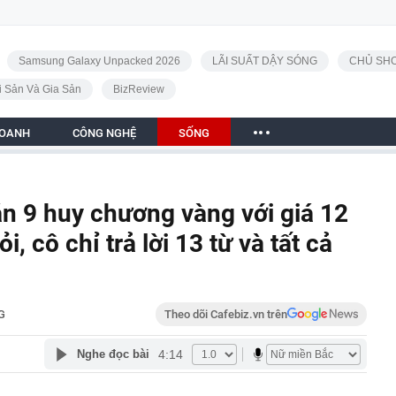
Samsung Galaxy Unpacked 2026
LÃI SUẤT DẬY SÓNG
CHỦ SHO
i Sản Và Gia Sản
BizReview
DOANH
CÔNG NGHỆ
SỐNG
n 9 huy chương vàng với giá 12
ỏi, cô chỉ trả lời 13 từ và tất cả
G
Theo dõi Cafebiz.vn trên
4:14
Nghe đọc bài