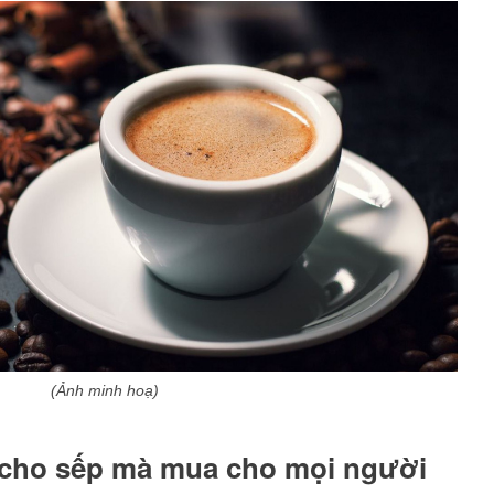
(Ảnh minh hoạ)
 cho sếp mà mua cho mọi người