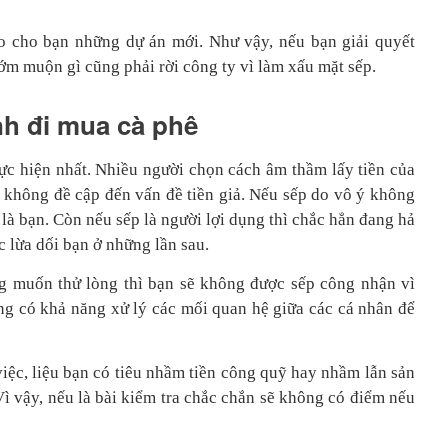
o cho bạn những dự án mới. Như vậy, nếu bạn giải quyết
sớm muộn gì cũng phải rời công ty vì làm xấu mặt sếp.
nh đi mua cà phê
ực hiện nhất. Nhiều người chọn cách âm thầm lấy tiền của
 không đề cập đến vấn đề tiền giả. Nếu sếp do vô ý không
ệt là bạn. Còn nếu sếp là người lợi dụng thì chắc hẳn đang hả
c lừa dối bạn ở những lần sau.
g muốn thử lòng thì bạn sẽ không được sếp công nhận vì
ng có khả năng xử lý các mối quan hệ giữa các cá nhân để
iệc, liệu bạn có tiêu nhầm tiền công quỹ hay nhầm lẫn sản
 vậy, nếu là bài kiểm tra chắc chắn sẽ không có điểm nếu