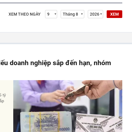
XEM THEO NGÀY
XEM
hiếu doanh nghiệp sắp đến hạn, nhóm
5 tỷ
sắp