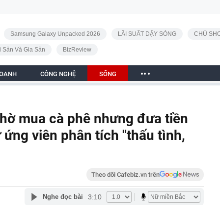
Samsung Galaxy Unpacked 2026
LÃI SUẤT DẬY SÓNG
CHỦ SHO
i Sản Và Gia Sản
BizReview
DOANH
CÔNG NGHỆ
SỐNG
nhờ mua cà phê nhưng đưa tiền
ữ ứng viên phân tích "thấu tình,
Theo dõi Cafebiz.vn trên
3:10
Nghe đọc bài