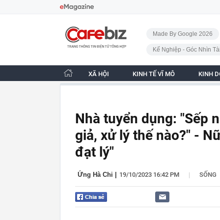
Bỏ qua điều hướng
CafeBiz - Trang chủ
Made By Google 2026
Kế Nghiệp - Góc Nhìn Tà
XÃ HỘI
KINH TẾ VĨ MÔ
KINH 
Nhà tuyển dụng: "Sếp 
giả, xử lý thế nào?" - N
đạt lý"
|
Ứng Hà Chi
|
19/10/2023 16:42 PM
SỐNG