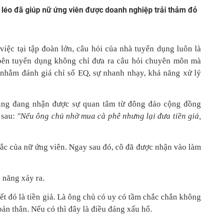
 léo đã giúp nữ ứng viên được doanh nghiệp trải thảm đỏ
iệc tại tập đoàn lớn, câu hỏi của nhà tuyển dụng luôn là
bên tuyển dụng không chỉ đưa ra câu hỏi chuyên môn mà
 nhằm đánh giá chỉ số EQ, sự nhanh nhạy, khả năng xử lý
ụng đang nhận được sự quan tâm từ đông đảo cộng đồng
 sau:
"Nếu ông chủ nhờ mua cà phê nhưng lại đưa tiền giả,
 sắc của nữ ứng viên. Ngay sau đó, cô đã được nhận vào làm
ả năng xảy ra.
t đó là tiền giả. Là ông chủ có uy có tầm chắc chắn không
bản thân. Nếu có thì đây là điều đáng xấu hổ.