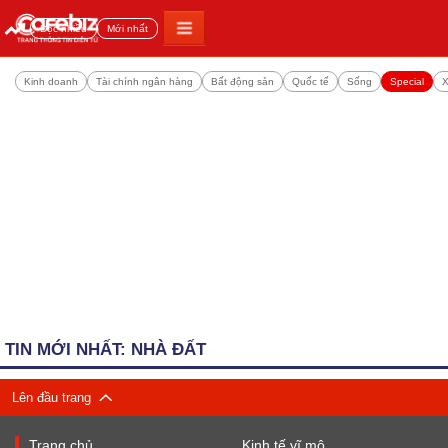
Đọc nhiều
Mới nhất
Kinh doanh
Tài chính ngân hàng
Bất động sản
Quốc tế
Sống
Special
X
TIN MỚI NHẤT: NHÀ ĐẤT
Lên đầu trang
Trang chủ
Kinh tế vĩ mô