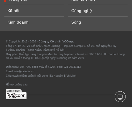
Xã hội
Công nghệ
Kinh doanh
Sống
© Copyright 2012 - 2026 -
Công ty Cổ phần VCCorp.
Tầng 17, 19, 20, 21 Toà nhà Center Building - Hapulico Complex, Số 01, phố Nguyễn Huy
Tưởng, phường Thanh Xuân, thành phố Hà Nội
Giấy phép thiết lập trang thông tin điện tử tổng hợp trên internet số 3321/GP-TTĐT do Sở Thông
tin và Truyền thông TP Hà Nội cấp ngày 03 tháng 07 năm 2019.
Điện thoại: 024 7309 5555 Máy lẻ 41294. Fax: 024-39743413
Email: info@cafebiz.vn
Chịu trách nhiệm quản lý nội dung: Bà Nguyễn Bích Minh
Hỗ trợ quảng cáo: