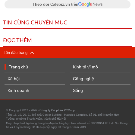
Theo dõi Cafebiz.vn trên
TIN CÙNG CHUYÊN MỤC
ĐỌC THÊM
Lên đầu trang
Trang chủ
Kinh tế vĩ mô
Xã hội
Công nghệ
Kinh doanh
Sống
© Copyright 2012 - 2026 -
Công ty Cổ phần VCCorp.
Tầng 17, 19, 20, 21 Toà nhà Center Building - Hapulico Complex, Số 01, phố Nguyễn Huy
Tưởng, phường Thanh Xuân, thành phố Hà Nội
Giấy phép thiết lập trang thông tin điện tử tổng hợp trên internet số 3321/GP-TTĐT do Sở Thông
tin và Truyền thông TP Hà Nội cấp ngày 03 tháng 07 năm 2019.