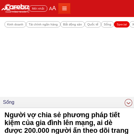
A
A
Đọc nhiều
Mới nhất
Kinh doanh
Tài chính ngân hàng
Bất động sản
Quốc tế
Sống
Special
X
Sống
Người vợ chia sẻ phương pháp tiết
kiệm của gia đình lên mạng, ai dè
được 200.000 người ấn theo dõi trang