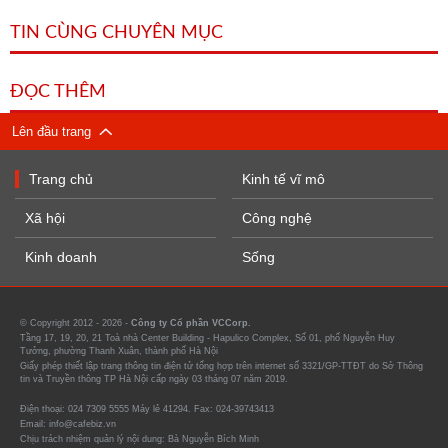
TIN CÙNG CHUYÊN MỤC
ĐỌC THÊM
Lên đầu trang
Trang chủ
Kinh tế vĩ mô
Xã hội
Công nghệ
Kinh doanh
Sống
© Copyright 2012 - 2026 -
Công ty Cổ phần VCCorp.
Tầng 17, 19, 20, 21 Toà nhà Center Building - Hapulico Complex, Số 01, phố Nguyễn Huy
Tưởng, phường Thanh Xuân, thành phố Hà Nội
Giấy phép thiết lập trang thông tin điện tử tổng hợp trên internet số 3321/GP-TTĐT do Sở Thông
tin và Truyền thông TP Hà Nội cấp ngày 03 tháng 07 năm 2019.
Điện thoại: 024 7309 5555 Máy lẻ 41294. Fax: 024-39743413
Email: info@cafebiz.vn
Chịu trách nhiệm quản lý nội dung: Bà Nguyễn Bích Minh