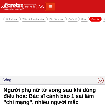
A
A
Đọc nhiều
Mới nhất
Kinh doanh
Tài chính ngân hàng
Bất động sản
Quốc tế
Sống
Special
X
Sống
Người phụ nữ tử vong sau khi dùng
điều hòa: Bác sĩ cảnh báo 1 sai lầm
"chí mạng", nhiều người mắc