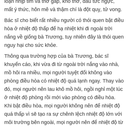
loạn nhịp tim và thở gấp, khó thở, đau tức ngực,
mất ý thức, hôn mê và thậm chí là đột quỵ, tử vong.
Bác sĩ cho biết rất nhiều người có thói quen bật điều
hòa ở nhiệt độ thấp để hạ nhiệt khi đi ngoài trời
nắng về giống bà Trương, tuy nhiên đây là thói quen
nguy hại cho sức khỏe.
Thông qua trường hợp của bà Trương, bác sĩ
khuyến cáo, khi vừa đi từ ngoài trời nắng vào nhà,
mồ hôi ra nhiều, mọi người tuyệt đối không vào
phòng điều hòa có nhiệt độ quá lạnh ngay. Thay vào
đó, mọi người nên lau khô mồ hôi, ngồi nghỉ một lúc
ở nhiệt độ phòng rồi mới vào phòng có điều hòa.
Khi bật điều hòa, mọi người không nên để nhiệt độ
quá thấp vì sẽ tạo ra sự chênh lệch nhiệt độ lớn với
môi trường bên ngoài, mọi người nên để nhiệt độ từ