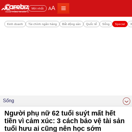
A
A
Đọc nhiều
Mới nhất
Kinh doanh
Tài chính ngân hàng
Bất động sản
Quốc tế
Sống
Special
X
Sống
Người phụ nữ 62 tuổi suýt mất hết
tiền vì cảm xúc: 3 cách bảo vệ tài sản
tuổi hưu ai cũng nên học sớm