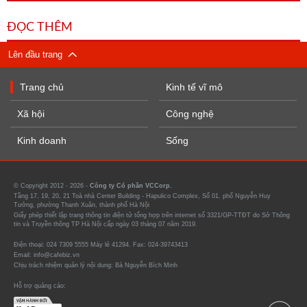
ĐỌC THÊM
Lên đầu trang
Trang chủ
Kinh tế vĩ mô
Xã hội
Công nghệ
Kinh doanh
Sống
© Copyright 2012 - 2026 -
Công ty Cổ phần VCCorp.
Tầng 17, 19, 20, 21 Toà nhà Center Building - Hapulico Complex, Số 01, phố Nguyễn Huy
Tưởng, phường Thanh Xuân, thành phố Hà Nội
Giấy phép thiết lập trang thông tin điện tử tổng hợp trên internet số 3321/GP-TTĐT do Sở Thông
tin và Truyền thông TP Hà Nội cấp ngày 03 tháng 07 năm 2019.
Điện thoại: 024 7309 5555 Máy lẻ 41294. Fax: 024-39743413
Email: info@cafebiz.vn
Chịu trách nhiệm quản lý nội dung: Bà Nguyễn Bích Minh
Hỗ trợ quảng cáo: