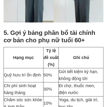
5. Gợi ý bảng phân bổ tài chính
cơ bản cho phụ nữ tuổi 60+
Tỷ lệ
Hạng mục
đề xuất
Ghi chú
(%)
Gửi tiết kiệm kỳ hạn,
Quỹ hưu trí ổn định
50%
không động tới
Chi phí sinh hoạt
Đi chợ, thuốc men,
30%
hàng tháng
điện nước
Chăm sóc sức khỏe
Yoga, du lịch, giải trí,
10%
& tinh thần
học tập