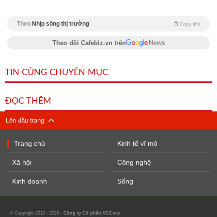
Theo
Nhịp sống thị trường
Copy link
Theo dõi Cafebiz.vn trên
TIN CÙNG CHUYÊN MỤC
ĐỌC THÊM
Lên đầu trang
Trang chủ
Kinh tế vĩ mô
Xã hội
Công nghệ
Kinh doanh
Sống
© Copyright 2012 - 2026 -
Công ty Cổ phần VCCorp.