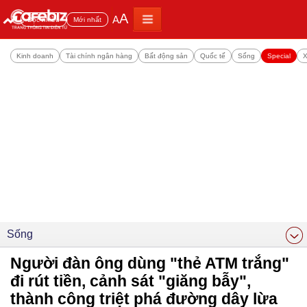
A
A
Đọc nhiều
Mới nhất
Kinh doanh
Tài chính ngân hàng
Bất động sản
Quốc tế
Sống
Special
X
Sống
Người đàn ông dùng "thẻ ATM trắng"
đi rút tiền, cảnh sát "giăng bẫy",
thành công triệt phá đường dây lừa