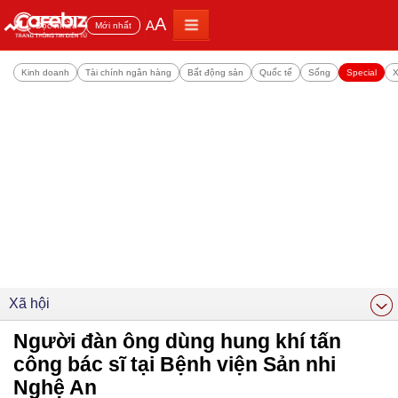
A
A
Đọc nhiều
Mới nhất
Kinh doanh
Tài chính ngân hàng
Bất động sản
Quốc tế
Sống
Special
X
Xã hội
Người đàn ông dùng hung khí tấn
công bác sĩ tại Bệnh viện Sản nhi
Nghệ An