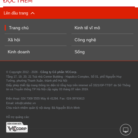
ĐỌC THÊM
Lên đầu trang
Trang chủ
Kinh tế vĩ mô
Xã hội
Công nghệ
Kinh doanh
Sống
© Copyright 2012 - 2026 -
Công ty Cổ phần VCCorp.
Tầng 17, 19, 20, 21 Toà nhà Center Building - Hapulico Complex, Số 01, phố Nguyễn Huy
Tưởng, phường Thanh Xuân, thành phố Hà Nội
Giấy phép thiết lập trang thông tin điện tử tổng hợp trên internet số 3321/GP-TTĐT do Sở Thông
tin và Truyền thông TP Hà Nội cấp ngày 03 tháng 07 năm 2019.
Điện thoại: 024 7309 5555 Máy lẻ 41294. Fax: 024-39743413
Email: info@cafebiz.vn
Chịu trách nhiệm quản lý nội dung: Bà Nguyễn Bích Minh
Hỗ trợ quảng cáo: