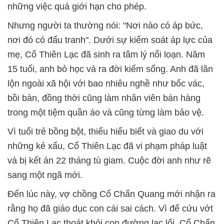
những việc quá giới hạn cho phép.
Nhưng người ta thường nói: "Nơi nào có áp bức,
nơi đó có đấu tranh". Dưới sự kiểm soát áp lực của
mẹ, Cổ Thiên Lạc đã sinh ra tâm lý nổi loạn. Năm
15 tuổi, anh bỏ học và ra đời kiếm sống. Anh đã lăn
lộn ngoài xã hội với bao nhiêu nghề như bốc vác,
bồi bàn, đồng thời cũng làm nhân viên bán hàng
trong một tiệm quần áo và cũng từng làm bảo vệ.
Vì tuổi trẻ bồng bột, thiếu hiểu biết và giao du với
những kẻ xấu, Cổ Thiên Lạc đã vi phạm pháp luật
và bị kết án 22 tháng tù giam. Cuộc đời anh như rẽ
sang một ngã mới.
Đến lúc này, vợ chồng Cố Chấn Quang mới nhận ra
rằng họ đã giáo dục con cái sai cách. Vì để cứu vớt
Cổ Thiên Lạc thoát khỏi con đường lạc lối, Cổ Chấn