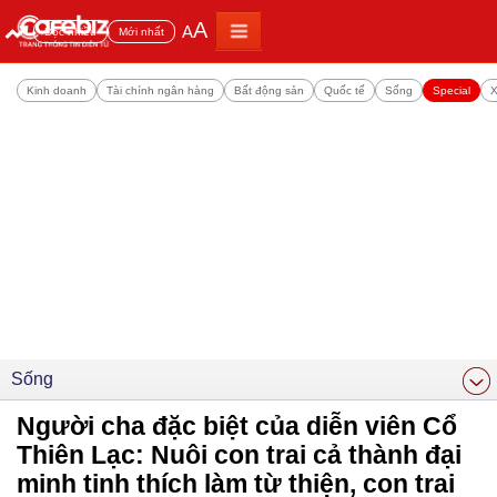
A
A
Đọc nhiều
Mới nhất
Kinh doanh
Tài chính ngân hàng
Bất động sản
Quốc tế
Sống
Special
X
Sống
Người cha đặc biệt của diễn viên Cổ
Thiên Lạc: Nuôi con trai cả thành đại
minh tinh thích làm từ thiện, con trai