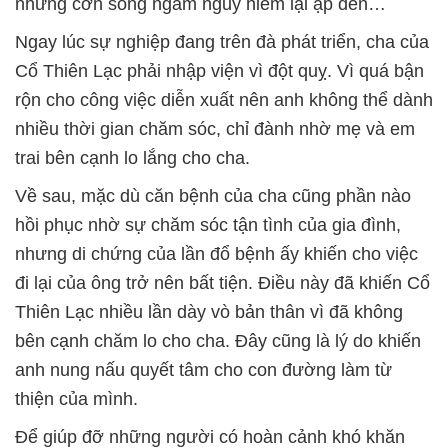
những cơn sóng ngầm nguy hiểm lại ập đến…
Ngay lúc sự nghiệp đang trên đà phát triển, cha của
Cổ Thiên Lạc phải nhập viện vì đột quỵ. Vì quá bận
rộn cho công việc diễn xuất nên anh không thể dành
nhiều thời gian chăm sóc, chỉ đành nhờ mẹ và em
trai bên cạnh lo lắng cho cha.
Về sau, mặc dù căn bệnh của cha cũng phần nào
hồi phục nhờ sự chăm sóc tận tình của gia đình,
nhưng di chứng của lần đổ bệnh ấy khiến cho việc
đi lại của ông trở nên bất tiện. Điều này đã khiến Cổ
Thiên Lạc nhiều lần dày vò bản thân vì đã không
bên cạnh chăm lo cho cha. Đây cũng là lý do khiến
anh nung nấu quyết tâm cho con đường làm từ
thiện của mình.
Để giúp đỡ những người có hoàn cảnh khó khăn