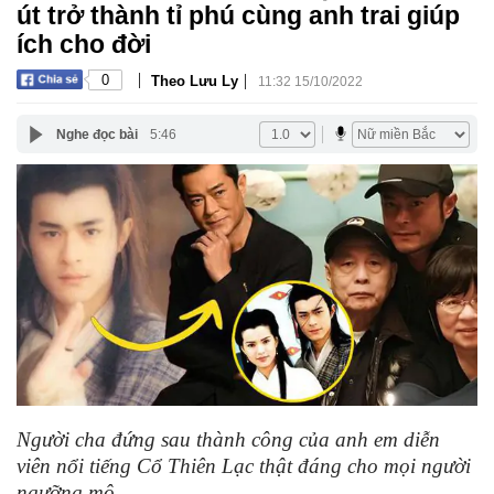
út trở thành tỉ phú cùng anh trai giúp
ích cho đời
|
|
0
Theo Lưu Ly
11:32 15/10/2022
Nghe đọc bài
5:46
Người cha đứng sau thành công của anh em diễn
viên nổi tiếng Cổ Thiên Lạc thật đáng cho mọi người
ngưỡng mộ.