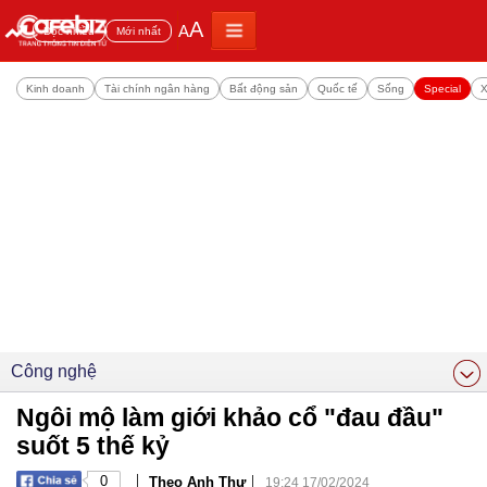
A
A
Đọc nhiều
Mới nhất
Kinh doanh
Tài chính ngân hàng
Bất động sản
Quốc tế
Sống
Special
X
Công nghệ
Ngôi mộ làm giới khảo cổ "đau đầu"
suốt 5 thế kỷ
|
|
0
Theo Anh Thư
19:24 17/02/2024