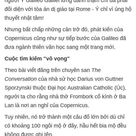
người Ý Galileo Galilei lừng danh thậm chí đã phải
đối diện với tòa án dị giáo tại Rome - Ý chỉ vì ủng hộ
thuyết nhật tâm!
Nhưng bất chấp những cản trở đó, phát kiến của
Copernicus cũng như sự tiếp bước của Galileo đã
đưa ngành thiên văn học sang một trang mới.
Cuộc tìm kiếm "vô vọng"
Theo bài viết đăng trên chuyên san
The
Conversation
của nhà sử học Darius von Guttner
Sporzynski thuộc Đại học Australian Catholic (Úc),
người ta cho rằng nhà thờ Frombork cổ kính ở Ba
Lan là nơi an nghỉ của Copernicus.
Tuy nhiên, nó trở thành một câu đố lớn bởi dù chỉ
có khoảng 100 ngôi mộ ở đây, hầu hết bia mộ đều
không được ghi tên.