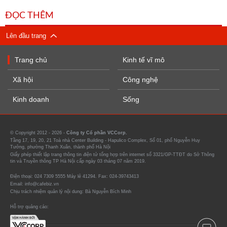
ĐỌC THÊM
Lên đầu trang
Trang chủ
Kinh tế vĩ mô
Xã hội
Công nghệ
Kinh doanh
Sống
© Copyright 2012 - 2026 -
Công ty Cổ phần VCCorp.
Tầng 17, 19, 20, 21 Toà nhà Center Building - Hapulico Complex, Số 01, phố Nguyễn Huy
Tưởng, phường Thanh Xuân, thành phố Hà Nội
Giấy phép thiết lập trang thông tin điện tử tổng hợp trên internet số 3321/GP-TTĐT do Sở Thông
tin và Truyền thông TP Hà Nội cấp ngày 03 tháng 07 năm 2019.
Điện thoại: 024 7309 5555 Máy lẻ 41294. Fax: 024-39743413
Email: info@cafebiz.vn
Chịu trách nhiệm quản lý nội dung: Bà Nguyễn Bích Minh
Hỗ trợ quảng cáo: