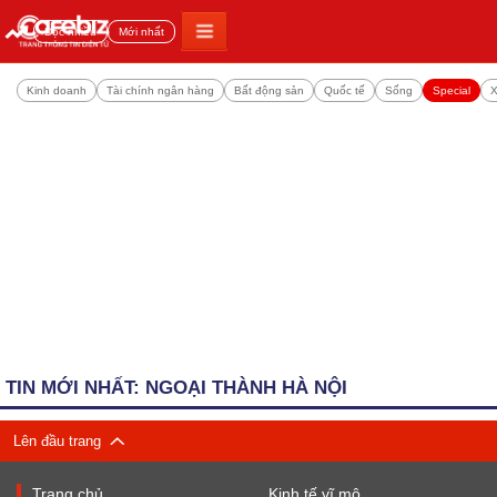
Đọc nhiều
Mới nhất
Kinh doanh
Tài chính ngân hàng
Bất động sản
Quốc tế
Sống
Special
X
TIN MỚI NHẤT: NGOẠI THÀNH HÀ NỘI
Lên đầu trang
Trang chủ
Kinh tế vĩ mô