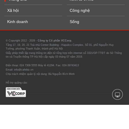
Xã hội
Công nghệ
Kinh doanh
Sống
© Copyright 2012 - 2026 -
Công ty Cổ phần VCCorp.
Tầng 17, 19, 20, 21 Toà nhà Center Building - Hapulico Complex, Số 01, phố Nguyễn Huy
Tưởng, phường Thanh Xuân, thành phố Hà Nội
Giấy phép thiết lập trang thông tin điện tử tổng hợp trên internet số 3321/GP-TTĐT do Sở Thông
tin và Truyền thông TP Hà Nội cấp ngày 03 tháng 07 năm 2019.
Điện thoại: 024 7309 5555 Máy lẻ 41294. Fax: 024-39743413
Email: info@cafebiz.vn
Chịu trách nhiệm quản lý nội dung: Bà Nguyễn Bích Minh
Hỗ trợ quảng cáo: