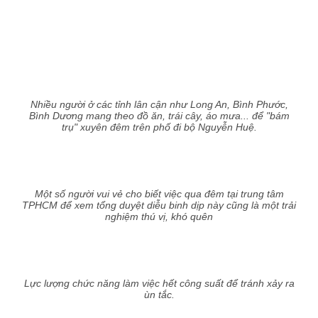
Nhiều người ở các tỉnh lân cận như Long An, Bình Phước,
Bình Dương mang theo đồ ăn, trái cây, áo mưa... để "bám
trụ" xuyên đêm trên phố đi bộ Nguyễn Huệ.
Một số người vui vẻ cho biết việc qua đêm tại trung tâm
TPHCM để xem tổng duyệt diễu binh dịp này cũng là một trải
nghiệm thú vị, khó quên
Lực lượng chức năng làm việc hết công suất để tránh xảy ra
ùn tắc.