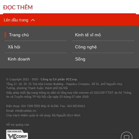
ĐỌC THÊM
Lên đầu trang
Trang chủ
Kinh tế vĩ mô
Xã hội
Công nghệ
Kinh doanh
Sống
© Copyright 2012 - 2026 -
Công ty Cổ phần VCCorp.
Tầng 17, 19, 20, 21 Toà nhà Center Building - Hapulico Complex, Số 01, phố Nguyễn Huy
Tưởng, phường Thanh Xuân, thành phố Hà Nội
Giấy phép thiết lập trang thông tin điện tử tổng hợp trên internet số 3321/GP-TTĐT do Sở Thông
tin và Truyền thông TP Hà Nội cấp ngày 03 tháng 07 năm 2019.
Điện thoại: 024 7309 5555 Máy lẻ 41294. Fax: 024-39743413
Email: info@cafebiz.vn
Chịu trách nhiệm quản lý nội dung: Bà Nguyễn Bích Minh
Hỗ trợ quảng cáo: