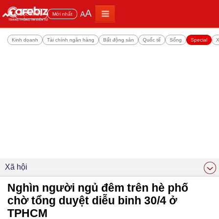
A
A
Đọc nhiều
Mới nhất
Kinh doanh
Tài chính ngân hàng
Bất động sản
Quốc tế
Sống
Special
X
Xã hội
Nghìn người ngủ đêm trên hè phố
chờ tổng duyệt diễu binh 30/4 ở
TPHCM