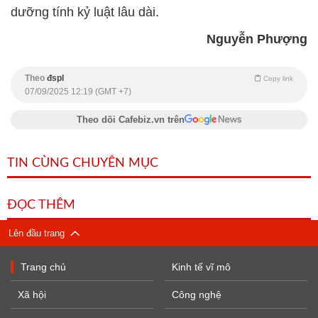
dưỡng tính kỷ luật lâu dài.
Nguyễn Phượng
Theo
đspl
Copy link
07/09/2025 12:19 (GMT +7)
Theo dõi Cafebiz.vn trên
TIN CÙNG CHUYÊN MỤC
ĐỌC THÊM
Lên đầu trang
Trang chủ
Kinh tế vĩ mô
Xã hội
Công nghệ