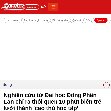
A
A
Đọc nhiều
Mới nhất
Kinh doanh
Tài chính ngân hàng
Bất động sản
Quốc tế
Sống
Special
X
Sống
Nghiên cứu từ Đại học Đông Phần
Lan chỉ ra thói quen 10 phút biến trẻ
lười thành 'cao thủ học tập'