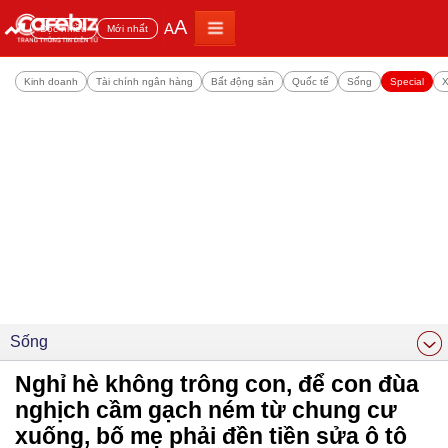
A
A
Đọc nhiều
Mới nhất
Kinh doanh
Tài chính ngân hàng
Bất động sản
Quốc tế
Sống
Special
X
Sống
Nghỉ hè không trông con, để con đùa
nghịch cầm gạch ném từ chung cư
xuống, bố mẹ phải đền tiền sửa ô tô