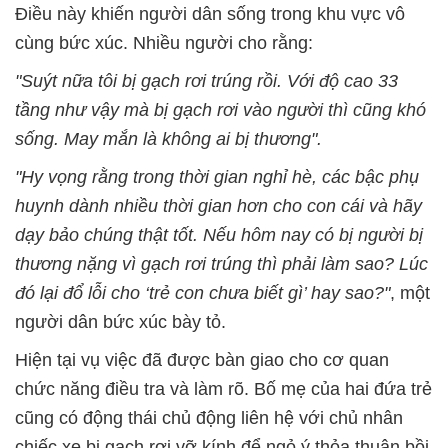
Điều này khiến người dân sống trong khu vực vô
cùng bức xúc. Nhiều người cho rằng:
"Suýt nữa tôi bị gạch rơi trúng rồi. Với độ cao 33
tầng như vậy mà bị gạch rơi vào người thì cũng khó
sống. May mắn là không ai bị thương".
"Hy vọng rằng trong thời gian nghỉ hè, các bậc phụ
huynh dành nhiều thời gian hơn cho con cái và hãy
dạy bảo chúng thật tốt. Nếu hôm nay có bị người bị
thương nặng vì gạch rơi trúng thì phải làm sao? Lúc
đó lại đổ lỗi cho ‘trẻ con chưa biết gì’ hay sao?"
, một
người dân bức xúc bày tỏ.
Hiện tại vụ việc đã được bàn giao cho cơ quan
chức năng điều tra và làm rõ. Bố mẹ của hai đứa trẻ
cũng có động thái chủ động liên hệ với chủ nhân
chiếc xe bị gạch rơi vỡ kính để ngỏ ý thỏa thuận bồi