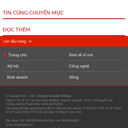
TIN CÙNG CHUYÊN MỤC
ĐỌC THÊM
Lên đầu trang
Trang chủ
Kinh tế vĩ mô
Xã hội
Công nghệ
Kinh doanh
Sống
© Copyright 2012 - 2026 -
Công ty Cổ phần VCCorp.
Tầng 17, 19, 20, 21 Toà nhà Center Building - Hapulico Complex, Số 01, phố Nguyễn Huy
Tưởng, phường Thanh Xuân, thành phố Hà Nội
Giấy phép thiết lập trang thông tin điện tử tổng hợp trên internet số 3321/GP-TTĐT do Sở Thông
tin và Truyền thông TP Hà Nội cấp ngày 03 tháng 07 năm 2019.
Điện thoại: 024 7309 5555 Máy lẻ 41294. Fax: 024-39743413
Email: info@cafebiz.vn