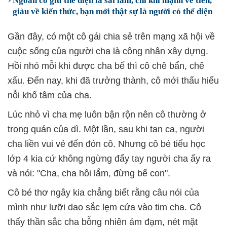
Ngoan cố giữ thể diện là sai lầm, chỉ khi mạnh về tiền,
giàu về kiến thức, bạn mới thật sự là người có thể diện
Gần đây, có một cô gái chia sẻ trên mạng xã hội về
cuộc sống của người cha là công nhân xây dựng.
Hồi nhỏ mỗi khi được cha bế thì cô chê bẩn, chê
xấu. Đến nay, khi đã trưởng thành, cô mới thấu hiểu
nỗi khổ tâm của cha.
Lúc nhỏ vì cha mẹ luôn bận rộn nên cô thường ở
trong quán của dì. Một lần, sau khi tan ca, người
cha liền vui vẻ đến đón cô. Nhưng cô bé tiểu học
lớp 4 kia cứ không ngừng đẩy tay người cha ấy ra
và nói: "Cha, cha hôi lắm, đừng bế con".
Cô bé thơ ngây kia chẳng biết rằng câu nói của
mình như lưỡi dao sắc lẹm cứa vào tim cha. Cô
thấy thần sắc cha bỗng nhiên ảm đạm, nét mặt