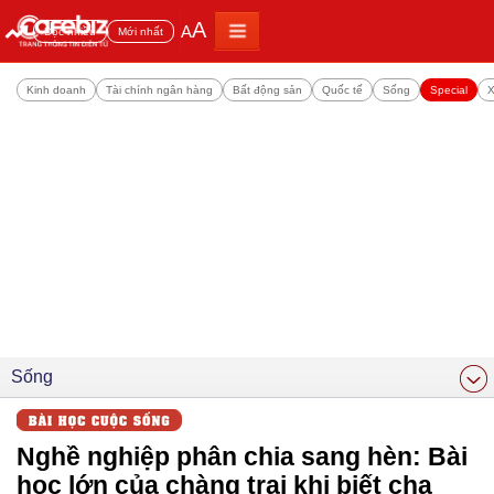
A
A
Đọc nhiều
Mới nhất
Kinh doanh
Tài chính ngân hàng
Bất động sản
Quốc tế
Sống
Special
X
Sống
Nghề nghiệp phân chia sang hèn: Bài
học lớn của chàng trai khi biết cha