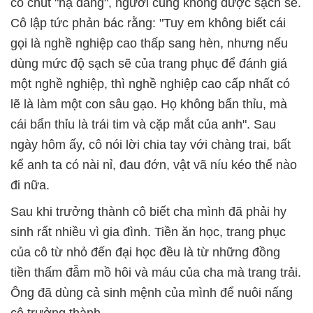
có chút "hạ đẳng", người cũng không được sạch sẽ.
Cô lập tức phản bác rằng: "Tuy em không biết cái
gọi là nghề nghiệp cao thấp sang hèn, nhưng nếu
dùng mức độ sạch sẽ của trang phục để đánh giá
một nghề nghiệp, thì nghề nghiệp cao cấp nhất có
lẽ là làm một con sâu gạo. Họ không bẩn thỉu, mà
cái bẩn thỉu là trái tim và cặp mắt của anh". Sau
ngày hôm ấy, cô nói lời chia tay với chàng trai, bất
kể anh ta có nài nỉ, đau đớn, vật vã níu kéo thế nào
đi nữa.
Sau khi trưởng thành cô biết cha mình đã phải hy
sinh rất nhiều vì gia đình. Tiền ăn học, trang phục
của cô từ nhỏ đến đại học đều là từ những đồng
tiền thấm đẫm mồ hôi và máu của cha mà trang trải.
Ông đã dùng cả sinh mệnh của mình để nuôi nấng