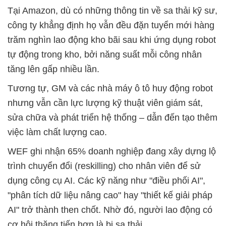
Tại Amazon, dù có những thông tin về sa thải kỹ sư,
công ty khẳng định họ vẫn đều đặn tuyển mới hàng
trăm nghìn lao động kho bãi sau khi ứng dụng robot
tự động trong kho, bởi năng suất mỗi công nhân
tăng lên gấp nhiều lần.
Tương tự, GM và các nhà máy ô tô huy động robot
nhưng vẫn cần lực lượng kỹ thuật viên giám sát,
sửa chữa và phát triển hệ thống – dẫn đến tạo thêm
việc làm chất lượng cao.
WEF ghi nhận 65% doanh nghiệp đang xây dựng lộ
trình chuyển đổi (reskilling) cho nhân viên để sử
dụng công cụ AI. Các kỹ năng như "điều phối AI",
"phân tích dữ liệu nâng cao" hay "thiết kế giải pháp
AI" trở thành then chốt. Nhờ đó, người lao động có
cơ hội thăng tiến hơn là bị sa thải.