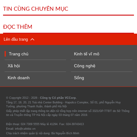
TIN CÙNG CHUYÊN MỤC
ĐỌC THÊM
Lên đầu trang
Trang chủ
Kinh tế vĩ mô
Xã hội
Công nghệ
Kinh doanh
Sống
© Copyright 2012 - 2026 -
Công ty Cổ phần VCCorp.
Tầng 17, 19, 20, 21 Toà nhà Center Building - Hapulico Complex, Số 01, phố Nguyễn Huy
Tưởng, phường Thanh Xuân, thành phố Hà Nội
Giấy phép thiết lập trang thông tin điện tử tổng hợp trên internet số 3321/GP-TTĐT do Sở Thông
tin và Truyền thông TP Hà Nội cấp ngày 03 tháng 07 năm 2019.
Điện thoại: 024 7309 5555 Máy lẻ 41294. Fax: 024-39743413
Email: info@cafebiz.vn
Chịu trách nhiệm quản lý nội dung: Bà Nguyễn Bích Minh