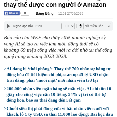
thay thế được con người ở Amazon
|
|
0
Băng Băng
12:01 27/05/2025
Nghe đọc bài
6:20
Báo cáo của WEF cho thấy 50% doanh nghiệp kỳ
vọng AI sẽ tạo ra việc làm mới, đồng thời sẽ có
khoảng 69 triệu công việc mới ra đời nhờ xu thế công
nghệ trong khoảng 2023-2028.
AI đang bị ‘thổi phồng’: Thay thế 700 nhân sự bằng tự
động hóa để tiết kiệm chi phí, startup 45 tỷ USD nhận
trái đắng, phải ‘muối mặt’ mời nhân viên trở lại
200.000 nhân viên ngân hàng sẽ mất việc, AI chỉ tốn 10
giây cho công việc cần 10 tiếng, 54% vị trí có thể tự
động hóa, bão sa thải đang đến rất gần
Chuỗi siêu thị phải đóng cửa vì bắt nhân viên cười với
khách, lỗ 1 tỷ USD, sa thải 11.000 lao động: Bài học đau