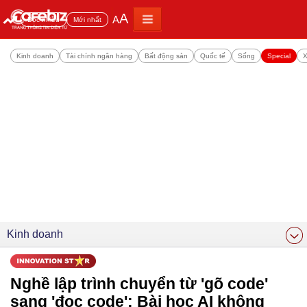
A
A
Đọc nhiều
Mới nhất
Kinh doanh
Tài chính ngân hàng
Bất động sản
Quốc tế
Sống
Special
X
Kinh doanh
Nghề lập trình chuyển từ 'gõ code'
sang 'đọc code': Bài học AI không