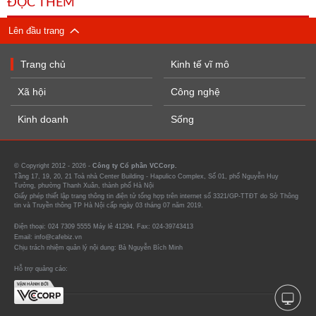
ĐỌC THÊM
Lên đầu trang
Trang chủ
Kinh tế vĩ mô
Xã hội
Công nghệ
Kinh doanh
Sống
© Copyright 2012 - 2026 -
Công ty Cổ phần VCCorp.
Tầng 17, 19, 20, 21 Toà nhà Center Building - Hapulico Complex, Số 01, phố Nguyễn Huy
Tưởng, phường Thanh Xuân, thành phố Hà Nội
Giấy phép thiết lập trang thông tin điện tử tổng hợp trên internet số 3321/GP-TTĐT do Sở Thông
tin và Truyền thông TP Hà Nội cấp ngày 03 tháng 07 năm 2019.
Điện thoại: 024 7309 5555 Máy lẻ 41294. Fax: 024-39743413
Email: info@cafebiz.vn
Chịu trách nhiệm quản lý nội dung: Bà Nguyễn Bích Minh
Hỗ trợ quảng cáo: