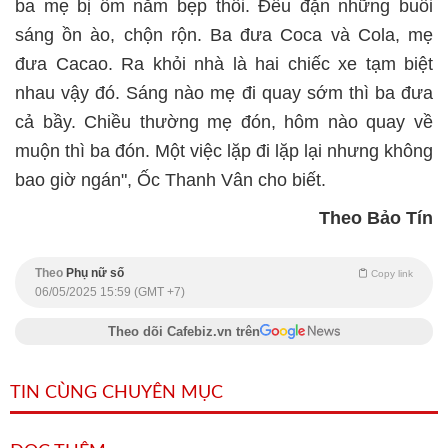
ba mẹ bị ốm nằm bẹp thôi. Đều đặn những buổi
sáng ồn ào, chộn rộn. Ba đưa Coca và Cola, mẹ
đưa Cacao. Ra khỏi nhà là hai chiếc xe tạm biệt
nhau vậy đó. Sáng nào mẹ đi quay sớm thì ba đưa
cả bầy. Chiều thường mẹ đón, hôm nào quay về
muộn thì ba đón. Một việc lặp đi lặp lại nhưng không
bao giờ ngán", Ốc Thanh Vân cho biết.
Theo Bảo Tín
Theo
Phụ nữ số
Copy link
06/05/2025 15:59 (GMT +7)
Theo dõi Cafebiz.vn trên
TIN CÙNG CHUYÊN MỤC