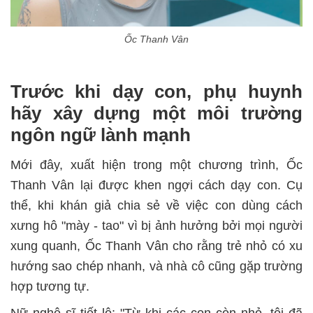
Ốc Thanh Vân
Trước khi dạy con, phụ huynh
hãy xây dựng một môi trường
ngôn ngữ lành mạnh
Mới đây, xuất hiện trong một chương trình, Ốc
Thanh Vân lại được khen ngợi cách dạy con. Cụ
thể, khi khán giả chia sẻ về việc con dùng cách
xưng hô "mày - tao" vì bị ảnh hưởng bởi mọi người
xung quanh, Ốc Thanh Vân cho rằng trẻ nhỏ có xu
hướng sao chép nhanh, và nhà cô cũng gặp trường
hợp tương tự.
Nữ nghệ sĩ tiết lộ: "Từ khi các con còn nhỏ, tôi đã