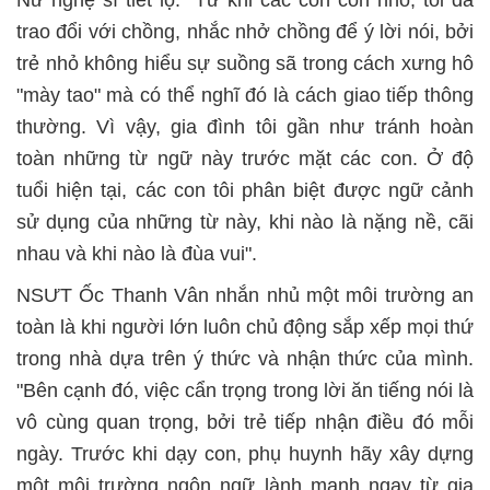
trao đổi với chồng, nhắc nhở chồng để ý lời nói, bởi
trẻ nhỏ không hiểu sự suồng sã trong cách xưng hô
"mày tao" mà có thể nghĩ đó là cách giao tiếp thông
thường. Vì vậy, gia đình tôi gần như tránh hoàn
toàn những từ ngữ này trước mặt các con. Ở độ
tuổi hiện tại, các con tôi phân biệt được ngữ cảnh
sử dụng của những từ này, khi nào là nặng nề, cãi
nhau và khi nào là đùa vui".
NSƯT Ốc Thanh Vân nhắn nhủ một môi trường an
toàn là khi người lớn luôn chủ động sắp xếp mọi thứ
trong nhà dựa trên ý thức và nhận thức của mình.
"Bên cạnh đó, việc cẩn trọng trong lời ăn tiếng nói là
vô cùng quan trọng, bởi trẻ tiếp nhận điều đó mỗi
ngày. Trước khi dạy con, phụ huynh hãy xây dựng
một môi trường ngôn ngữ lành mạnh ngay từ gia