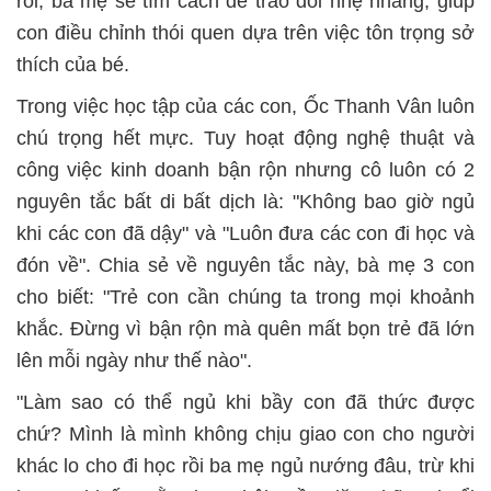
roi, ba mẹ sẽ tìm cách để trao đổi nhẹ nhàng, giúp
con điều chỉnh thói quen dựa trên việc tôn trọng sở
thích của bé.
Trong việc học tập của các con, Ốc Thanh Vân luôn
chú trọng hết mực. Tuy hoạt động nghệ thuật và
công việc kinh doanh bận rộn nhưng cô luôn có 2
nguyên tắc bất di bất dịch là: "Không bao giờ ngủ
khi các con đã dậy" và "Luôn đưa các con đi học và
đón về". Chia sẻ về nguyên tắc này, bà mẹ 3 con
cho biết: "Trẻ con cần chúng ta trong mọi khoảnh
khắc. Đừng vì bận rộn mà quên mất bọn trẻ đã lớn
lên mỗi ngày như thế nào".
"Làm sao có thể ngủ khi bầy con đã thức được
chứ? Mình là mình không chịu giao con cho người
khác lo cho đi học rồi ba mẹ ngủ nướng đâu, trừ khi