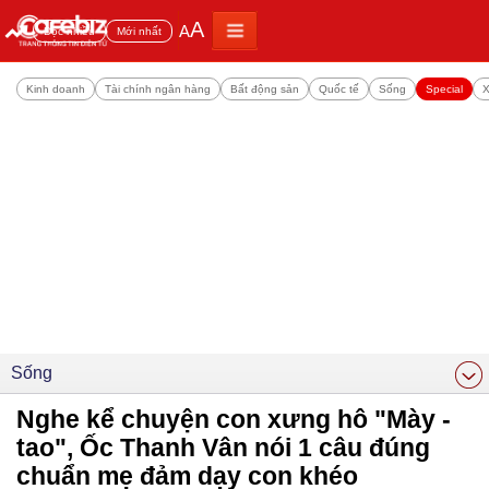
A
A
Đọc nhiều
Mới nhất
Kinh doanh
Tài chính ngân hàng
Bất động sản
Quốc tế
Sống
Special
X
Sống
Nghe kể chuyện con xưng hô "Mày -
tao", Ốc Thanh Vân nói 1 câu đúng
chuẩn mẹ đảm dạy con khéo