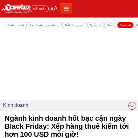
A
A
Đọc nhiều
Mới nhất
Kinh doanh
Tài chính ngân hàng
Bất động sản
Quốc tế
Sống
Special
X
Kinh doanh
Ngành kinh doanh hốt bạc cận ngày
Black Friday: Xếp hàng thuê kiếm tới
hơn 100 USD mỗi giờ!