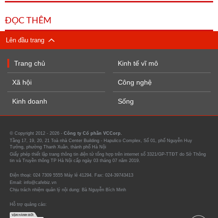
ĐỌC THÊM
Lên đầu trang
Trang chủ
Kinh tế vĩ mô
Xã hội
Công nghệ
Kinh doanh
Sống
© Copyright 2012 - 2026 -
Công ty Cổ phần VCCorp.
Tầng 17, 19, 20, 21 Toà nhà Center Building - Hapulico Complex, Số 01, phố Nguyễn Huy
Tưởng, phường Thanh Xuân, thành phố Hà Nội
Giấy phép thiết lập trang thông tin điện tử tổng hợp trên internet số 3321/GP-TTĐT do Sở Thông
tin và Truyền thông TP Hà Nội cấp ngày 03 tháng 07 năm 2019.
Điện thoại: 024 7309 5555 Máy lẻ 41294. Fax: 024-39743413
Email: info@cafebiz.vn
Chịu trách nhiệm quản lý nội dung: Bà Nguyễn Bích Minh
Hỗ trợ quảng cáo: