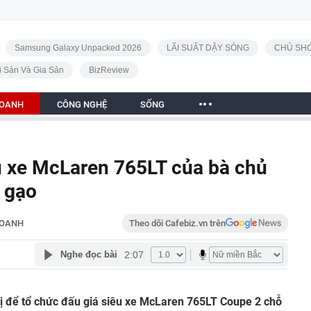
Samsung Galaxy Unpacked 2026
LÃI SUẤT DẬY SÓNG
CHỦ SHO
i Sản Và Gia Sản
BizReview
DOANH
CÔNG NGHỆ
SỐNG
u xe McLaren 765LT của bà chủ
 gạo
DOANH
Theo dõi Cafebiz.vn trên
2:07
Nghe đọc bài
ị để tổ chức đấu giá siêu xe McLaren 765LT Coupe 2 chỗ