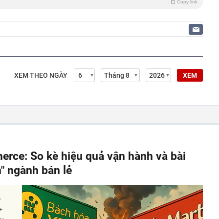
Copy link
XEM THEO NGÀY
XEM
ce: So kè hiệu quả vận hành và bài
n" ngành bán lẻ
ự
+
ệu