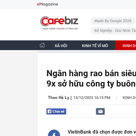
Bỏ qua điều hướng
CafeBiz - Trang chủ
Made By Google 2026
Kế Nghiệp - Góc Nhìn Tà
XÃ HỘI
KINH TẾ VĨ MÔ
KINH 
Ngân hàng rao bán siê
9x sở hữu công ty buôn
|
Theo Hà Ly
|
13/12/2023 16:15 PM
KINH 
VietinBank đã chọn được đơn v