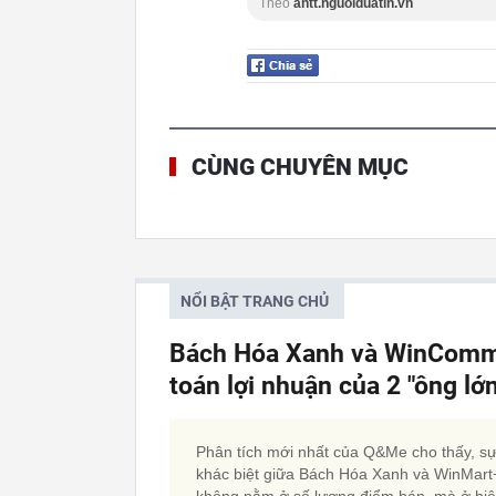
Theo
antt.nguoiduatin.vn
CÙNG CHUYÊN MỤC
NỔI BẬT TRANG CHỦ
Bách Hóa Xanh và WinCommer
toán lợi nhuận của 2 "ông lớ
Phân tích mới nhất của Q&Me cho thấy, s
khác biệt giữa Bách Hóa Xanh và WinMart
không nằm ở số lượng điểm bán, mà ở hi