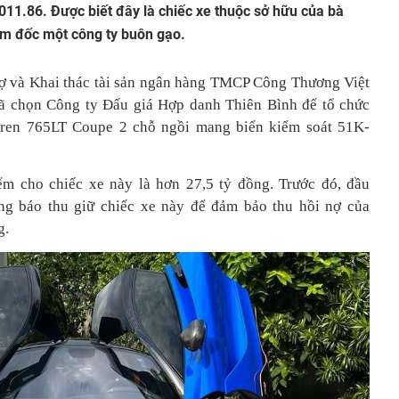
11.86. Được biết đây là chiếc xe thuộc sở hữu của bà
ám đốc một công ty buôn gạo.
và Khai thác tài sản ngân hàng TMCP Công Thương Việt
ã chọn Công ty Đấu giá Hợp danh Thiên Bình để tổ chức
aren 765LT Coupe 2 chỗ ngồi mang biển kiểm soát 51K-
ểm cho chiếc xe này là hơn 27,5 tỷ đồng. Trước đó, đầu
ng báo thu giữ chiếc xe này để đảm bảo thu hồi nợ của
g.