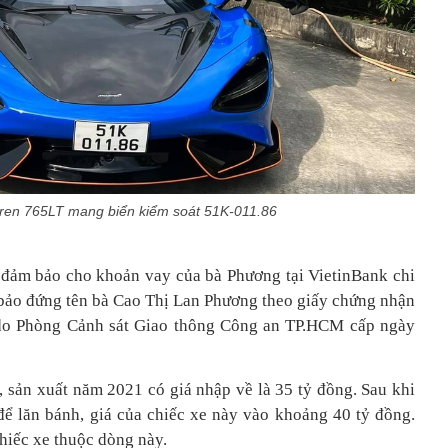
ren 765LT mang biển kiểm soát 51K-011.86
n đảm bảo cho khoản vay của bà Phương tại VietinBank chi
bảo đứng tên bà Cao Thị Lan Phương theo giấy chứng nhận
do Phòng Cảnh sát Giao thông Công an TP.HCM cấp ngày
i, sản xuất năm 2021 có giá nhập về là 35 tỷ đồng. Sau khi
để lăn bánh, giá của chiếc xe này vào khoảng 40 tỷ đồng.
chiếc xe thuộc dòng này.