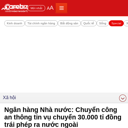
A
A
Đọc nhiều
Mới nhất
Kinh doanh
Tài chính ngân hàng
Bất động sản
Quốc tế
Sống
Special
X
Xã hội
Ngân hàng Nhà nước: Chuyển công
an thông tin vụ chuyển 30.000 tỉ đồng
trái phép ra nước ngoài