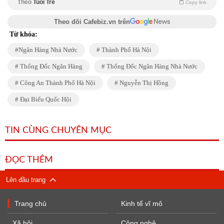
Theo
Tuổi Trẻ
Copy link
Theo dõi Cafebiz.vn trên
Từ khóa:
Ngân Hàng Nhà Nước
Thành Phố Hà Nội
Thống Đốc Ngân Hàng
Thống Đốc Ngân Hàng Nhà Nước
Công An Thành Phố Hà Nội
Nguyễn Thị Hồng
Đại Biểu Quốc Hội
TIN CÙNG CHUYÊN MỤC
ĐỌC THÊM
Lên đầu trang
Trang chủ
Kinh tế vĩ mô
Xã hội
Công nghệ